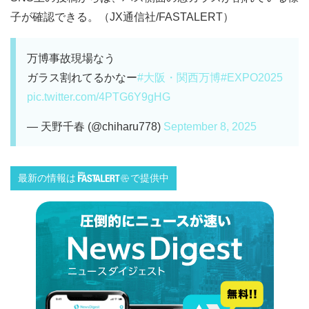
子が確認できる。（JX通信社/FASTALERT）
万博事故現場なう
ガラス割れてるかなー
#大阪・関西万博
#EXPO2025
pic.twitter.com/4PTG6Y9gHG
— 天野千春 (@chiharu778)
September 8, 2025
最新の情報は
で提供中