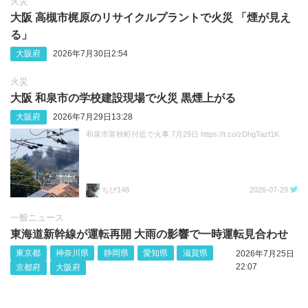
火災
大阪 高槻市梶原のリサイクルプラントで火災 「煙が見え
る」
大阪府
2026年7月30日2:54
火災
大阪 和泉市の学校建設現場で火災 黒煙上がる
大阪府
2026年7月29日13:28
和泉市富秋町付近で火事 7月29日 https://t.co/zDhgTazf1K
ちび148
2026-07-29
一般ニュース
東海道新幹線が運転再開 大雨の影響で一時運転見合わせ
東京都
神奈川県
静岡県
愛知県
滋賀県
2026年7月25日
22:07
京都府
大阪府