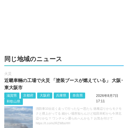
同じ地域のニュース
火災
近畿車輛の工場で火災 「塗装ブースが燃えている」 大阪･
東大阪市
滋賀県
京都府
大阪府
兵庫県
奈良県
2026年8月7日
17:11
和歌山県
消防車10台近く走って行ったなー思たら 徳庵辺りからモクモ
クと煙上がってる 細かい場所知らんけど稲田本町から今津北
辺りかな？ ワンチャン通られへんかも？ お気を付けて
https://t.co/niJRZWbsHH