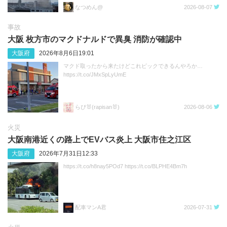
なつめん@
2026-08-07
事故
大阪 枚方市のマクドナルドで異臭 消防が確認中
大阪府
2026年8月6日19:01
マクド取ったから来たけどこれピックできるんやろか…
https://t.co/JMxSpLyUmE
らぴ🐰(rapisan🐰)
2026-08-06
火災
大阪南港近くの路上でEVバス炎上 大阪市住之江区
大阪府
2026年7月31日12:33
https://t.co/h8nay5POd7 https://t.co/BLPHE4Bm7h
配車マンA君
2026-07-31