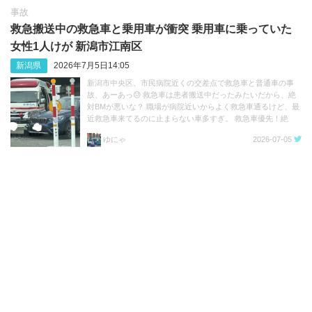
事故
救急搬送中の救急車と乗用車が衝突 乗用車に乗っていた
女性1人けが 新潟市江南区
新潟県
2026年7月5日14:05
新潟市中央区、市民病院近くの交差点で救急車と普通車の事
故、あーあっ😓 救急車は患者搬送中だったみたいだから、絶
対BMが悪いな？ 職場が病院近いからよく救急車通るけど、最
近救急車来てるのに止まらない車多すぎ。 救急車優先！絶
対！！ https://t.co/3n36g2eYRP
ゆにゃ
2026-07-05