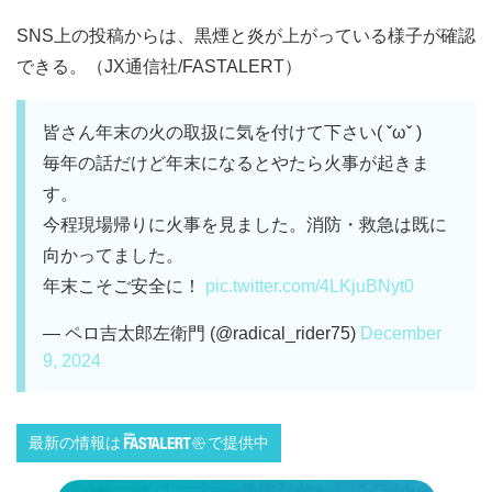
SNS上の投稿からは、黒煙と炎が上がっている様子が確認
できる。（JX通信社/FASTALERT）
皆さん年末の火の取扱に気を付けて下さい( ˇωˇ )
毎年の話だけど年末になるとやたら火事が起きま
す。
今程現場帰りに火事を見ました。消防・救急は既に
向かってました。
年末こそご安全に！
pic.twitter.com/4LKjuBNyt0
— ペロ吉太郎左衛門 (@radical_rider75)
December
9, 2024
最新の情報は
で提供中