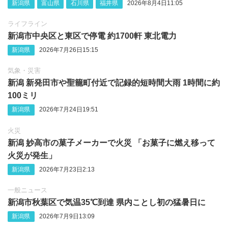
新潟県
富山県
石川県
福井県
2026年8月4日11:05
ライフライン
新潟市中央区と東区で停電 約1700軒 東北電力
新潟県
2026年7月26日15:15
気象・災害
新潟 新発田市や聖籠町付近で記録的短時間大雨 1時間に約
100ミリ
新潟県
2026年7月24日19:51
火災
新潟 妙高市の菓子メーカーで火災 「お菓子に燃え移って
火災が発生」
新潟県
2026年7月23日2:13
一般ニュース
新潟市秋葉区で気温35℃到達 県内ことし初の猛暑日に
新潟県
2026年7月9日13:09