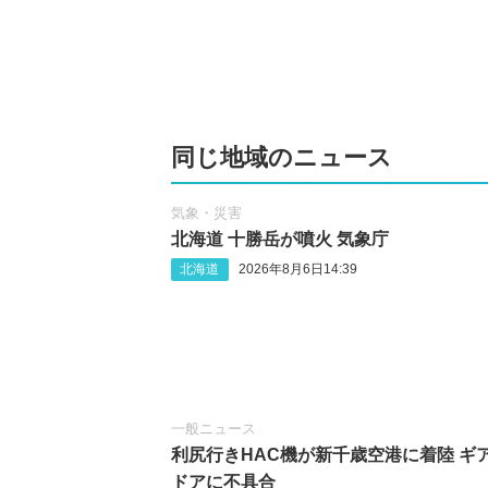
同じ地域のニュース
気象・災害
北海道 十勝岳が噴火 気象庁
北海道
2026年8月6日14:39
一般ニュース
利尻行きHAC機が新千歳空港に着陸 ギ
ドアに不具合