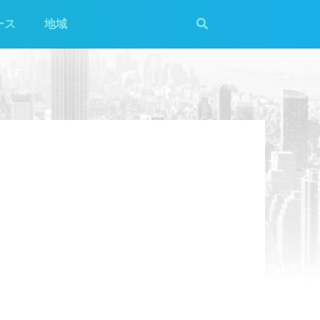
ース
地域