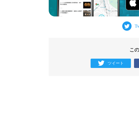
こ
ツイート