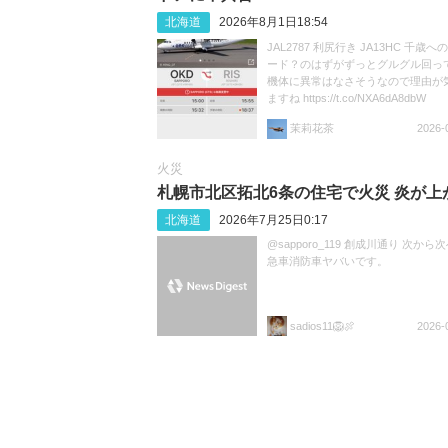
北海道
2026年8月1日18:54
JAL2787 利尻行き JA13HC 千歳
ード？のはずがずっとグルグル回ってま
機体に異常はなさそうなので理由が
ますね https://t.co/NXA6dA8dbW
茉莉花茶
2026-
火災
札幌市北区拓北6条の住宅で火災 炎が上
北海道
2026年7月25日0:17
@sapporo_119 創成川通り 次から
急車消防車ヤバいです。
sadios11🦁🍖
2026-