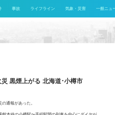
件
事故
ライフライン
気象・災害
一般ニュ
災 黒煙上がる 北海道･小樽市
災の通報があった。
JR函館本線の小樽駅〜手稲駅間の列車を中心にダイヤが