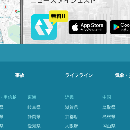
事故
ライフライン
気象・
・甲信越
東海
近畿
中国
県
岐阜県
滋賀県
鳥取県
県
静岡県
京都府
島根県
県
愛知県
大阪府
岡山県