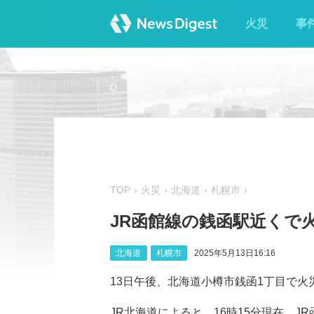
火災
事
TOP
火災
北海道
札幌市
JR函館線の銭函駅近くで火
北海道
札幌市
2025年5月13日16:16
13日午後、北海道小樽市銭函1丁目で火
JR北海道によると、16時15分現在、