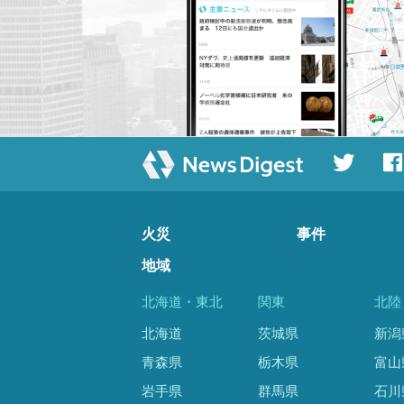
火災
事件
地域
北海道・東北
関東
北陸
北海道
茨城県
新潟
青森県
栃木県
富山
岩手県
群馬県
石川