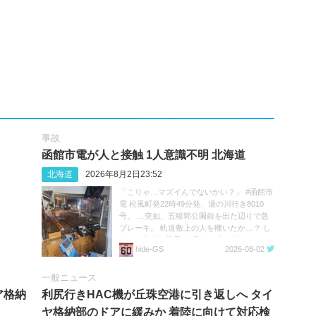
事故
函館市電が人と接触 1人意識不明 北海道
北海道
2026年8月2日23:52
「こりゃ…マズイんでないかい？」 #函館市
電 松風町発22時49分発、湯の川行き8010
号。 …突如、五稜郭公園前を出た辺りで急
ブレーキ。 軌道敷上の人を轢いたか…？ し
ばらく停車の様子。 現在23時20分。
hide‐GS
2026-08-02
https://t.co/05MHqV1wVQ
一般ニュース
ア格納
利尻行きHAC機が丘珠空港に引き返しへ タイ
ヤ格納部のドアに緩みか 着陸に向けて対応検