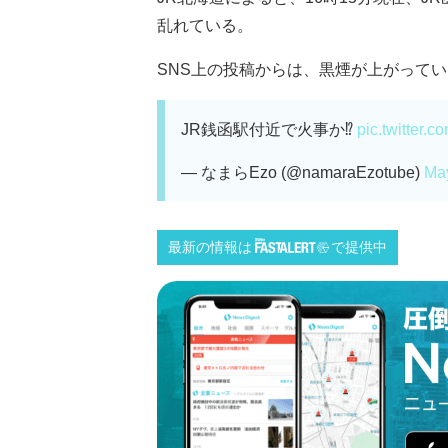
乱れている。
SNS上の投稿からは、黒煙が上がっている
JR銭函駅付近で火事か⁉️
pic.twitter
— なまらEzo (@namaraEzotube)
May
最新の情報は
で提供中