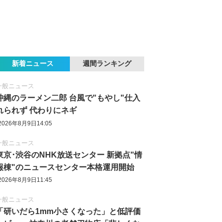
新着ニュース
週間ランキング
一般ニュース
沖縄のラーメン二郎 台風で"もやし"仕入
れられず 代わりにネギ
2026年8月9日14:05
一般ニュース
東京‪･‬渋谷のNHK放送センター 新拠点"情
報棟"のニュースセンター本格運用開始
2026年8月9日11:45
一般ニュース
「研いだら1mm小さくなった」と低評価