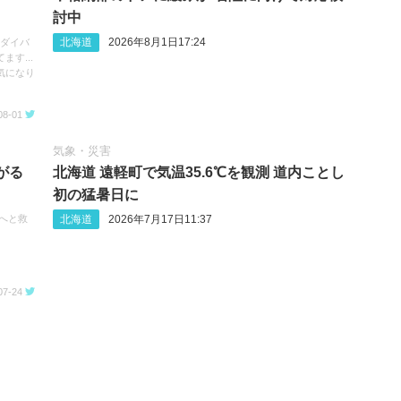
討中
北海道
2026年8月1日17:24
へのダイバ
す...
気になり
08-01
気象・災害
がる
北海道 遠軽町で気温35.6℃を観測 道内ことし
初の猛暑日に
北海道
2026年7月17日11:37
次へと救
07-24