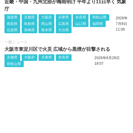
近畿・中国・九州北部が梅雨明け 平年より11日早く 気象
庁
滋賀県
京都府
大阪府
兵庫県
奈良県
和歌山県
2026年
鳥取県
島根県
岡山県
広島県
山口県
福岡県
7月8日
11:06
佐賀県
長崎県
熊本県
大分県
一般ニュース
大阪市東淀川区で火災 広域から黒煙が目撃される
京都府
大阪府
兵庫県
奈良県
2026年6月28日
18:07
和歌山県