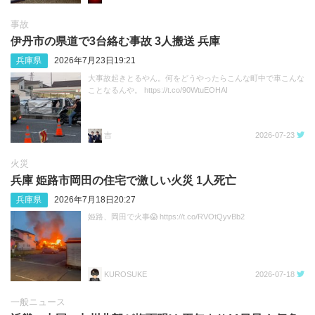
事故
伊丹市の県道で3台絡む事故 3人搬送 兵庫
兵庫県
2026年7月23日19:21
大事故起きとるやん。何をどうやったらこんな町中で車こんな
ことなるんや。 https://t.co/90WtuEOHAI
吉
2026-07-23
火災
兵庫 姫路市岡田の住宅で激しい火災 1人死亡
兵庫県
2026年7月18日20:27
姫路、岡田で火事😱 https://t.co/RVOtQyvBb2
KUROSUKE
2026-07-18
一般ニュース