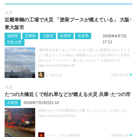
火災
近畿車輛の工場で火災 「塗装ブースが燃えている」 大阪･
東大阪市
滋賀県
京都府
大阪府
兵庫県
奈良県
2026年8月7日
17:11
和歌山県
消防車10台近く走って行ったなー思たら 徳庵辺りからモクモ
クと煙上がってる 細かい場所知らんけど稲田本町から今津北
辺りかな？ ワンチャン通られへんかも？ お気を付けて
https://t.co/niJRZWbsHH
なつめん@
2026-08-07
火災
たつの大橋近くで枯れ草などが燃える火災 兵庫･たつの市
兵庫県
2026年7月29日21:10
揖保川のたつの大橋周辺で火事 大したことなくて良かった。
https://t.co/mLCjm3D2Re
ジーク・ジオンMSN04
2026-07-29