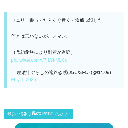
フェリー乗ってたらすぐ近くで漁船沈没した。
何とは言わないが、スマン。
（救助義務により到着が遅延）
pic.twitter.com/V7jLYkMLCq
— 座敷牢ぐらしの遍路@紫(JGC/SFC) (@sir109)
May 1, 2025
最新の情報は
で提供中