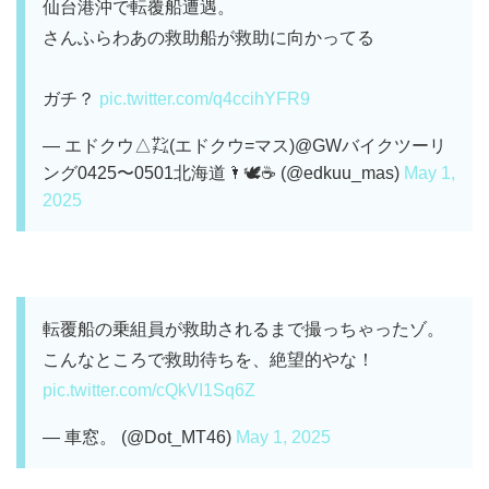
仙台港沖で転覆船遭遇。
さんふらわあの救助船が救助に向かってる
ガチ？
pic.twitter.com/q4ccihYFR9
— エドクウ△㌠(エドクウ=マス)@GWバイクツーリ
ング0425〜0501北海道🌂🕊☕️ (@edkuu_mas)
May 1,
2025
転覆船の乗組員が救助されるまで撮っちゃったゾ。
こんなところで救助待ちを、絶望的やな！
pic.twitter.com/cQkVI1Sq6Z
— 車窓。 (@Dot_MT46)
May 1, 2025