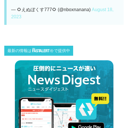
— 🌻えぬぼくす777🌻 (@nboxnanana)
August 18,
2023
最新の情報は
で提供中