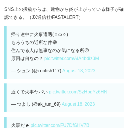
SNS上の投稿からは、建物から炎が上がっている様子が確
認できる。（JX通信社/FASTALERT）
帰り途中に火事遭遇(⁠ㆁ⁠ω⁠ㆁ⁠)
もろうちの近所な件😅
住んでる人は無事なのか気になる所😣
原因は何なの？
pic.twitter.com/AiA4bdiz3M
— シュン (@coolish117)
August 18, 2023
近くで火事ヤバい
pic.twitter.com/SzHbgYz6HN
— つよし (@ak_tun_69)
August 18, 2023
火事だ🔥
pic.twitter.com/FU7DfGHV7B