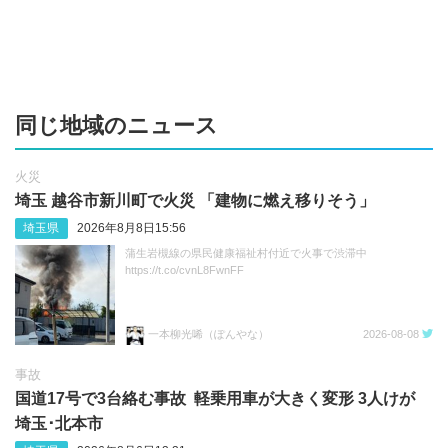
同じ地域のニュース
火災
埼玉 越谷市新川町で火災 「建物に燃え移りそう」
埼玉県
2026年8月8日15:56
蒲生岩槻線の県民健康福祉村付近で火事で渋滞中
https://t.co/cvnL8FwnFF
一本柳光唏（ぽんやな）
2026-08-08
事故
国道17号で3台絡む事故 軽乗用車が大きく変形 3人けが
埼玉･北本市