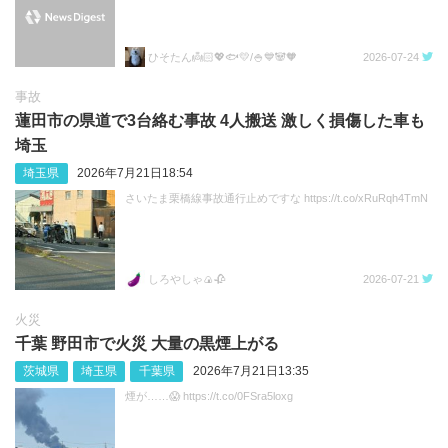
ひそたん👼🏻💖🐟️💛/🍚💙🐼🧡
2026-07-24
事故
蓮田市の県道で3台絡む事故 4人搬送 激しく損傷した車も
埼玉
埼玉県
2026年7月21日18:54
さいたま栗橋線事故通行止めですな https://t.co/xRuRqh4TmN
しろやしゃ🍙🥀
2026-07-21
火災
千葉 野田市で火災 大量の黒煙上がる
茨城県
埼玉県
千葉県
2026年7月21日13:35
煙が……😱 https://t.co/0FSra5loxg