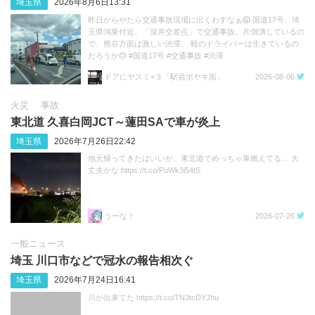
埼玉県
2026年8月6日13:31
昨日からやたら交通事故現場に出くわすなぁ😱 国道17号、埼
玉県鴻巣付近、「深井交差点」で交通事故。片側潰しているの
で、熊谷方面は激しい渋滞。 軽のドライバーは生きているの
だろうか😓 #国道17号 #交通事故 #渋滞
https://t.co/sGeXdbCMfk
ドアにヤスミ×３「駅員ボヤキ垢」
2026-08-06
火災
事故
東北道 久喜白岡JCT～蓮田SAで車が炎上
埼玉県
2026年7月26日22:42
地元帰ってきたはいいが、東北道でめっちゃ車燃えてる… 大
丈夫かな https://t.co/PoWk3i54tS
うーな！
2026-07-26
一般ニュース
埼玉 川口市などで冠水の報告相次ぐ
埼玉県
2026年7月24日16:41
川が出来てた https://t.co/TN3tcDYJhu