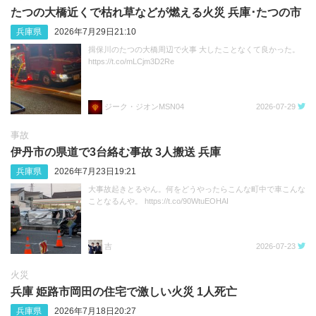
たつの大橋近くで枯れ草などが燃える火災 兵庫･たつの市
兵庫県
2026年7月29日21:10
揖保川のたつの大橋周辺で火事 大したことなくて良かった。
https://t.co/mLCjm3D2Re
ジーク・ジオンMSN04
2026-07-29
事故
伊丹市の県道で3台絡む事故 3人搬送 兵庫
兵庫県
2026年7月23日19:21
大事故起きとるやん。何をどうやったらこんな町中で車こんな
ことなるんや。 https://t.co/90WtuEOHAI
吉
2026-07-23
火災
兵庫 姫路市岡田の住宅で激しい火災 1人死亡
兵庫県
2026年7月18日20:27