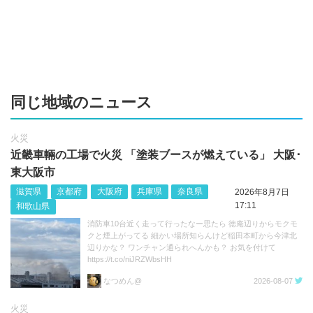
同じ地域のニュース
火災
近畿車輛の工場で火災 「塗装ブースが燃えている」 大阪･
東大阪市
滋賀県
京都府
大阪府
兵庫県
奈良県
2026年8月7日
17:11
和歌山県
消防車10台近く走って行ったなー思たら 徳庵辺りからモクモ
クと煙上がってる 細かい場所知らんけど稲田本町から今津北
辺りかな？ ワンチャン通られへんかも？ お気を付けて
https://t.co/niJRZWbsHH
なつめん@
2026-08-07
火災