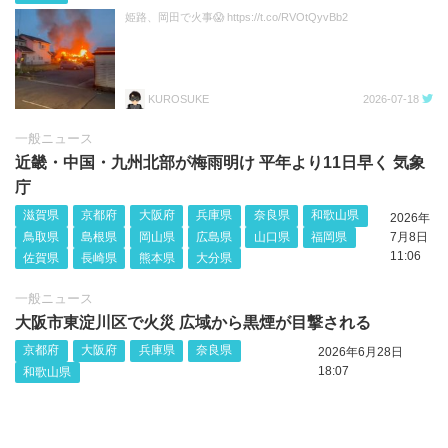
姫路、岡田で火事😱 https://t.co/RVOtQyvBb2
KUROSUKE
2026-07-18
一般ニュース
近畿・中国・九州北部が梅雨明け 平年より11日早く 気象
庁
滋賀県
京都府
大阪府
兵庫県
奈良県
和歌山県
2026年
鳥取県
島根県
岡山県
広島県
山口県
福岡県
7月8日
11:06
佐賀県
長崎県
熊本県
大分県
一般ニュース
大阪市東淀川区で火災 広域から黒煙が目撃される
京都府
大阪府
兵庫県
奈良県
2026年6月28日
18:07
和歌山県