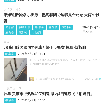
ライフライン
東海道新幹線 小田原～熱海駅間で運転見合わせ 大雨の影
響
東京都
神奈川県
岐阜県
静岡県
愛知県
2026年7月25
日20:48
滋賀県
京都府
大阪府
事故
JR高山線の踏切で列車と軽トラ衝突 岐阜･坂祝町
岐阜県
2026年7月24日17:31
乗ってる列車が車と衝突して終わったw #ヒカマーズアルカイ
ダ https://t.co/rmOCfYbjtY
にじまに🌈@ネタツイ&尖閣部🥳🥳
2026-07-24
一般ニュース
岐阜 美濃市で気温40℃到達 県内4日連続で「酷暑日」
岐阜県
2026年7月24日14:04