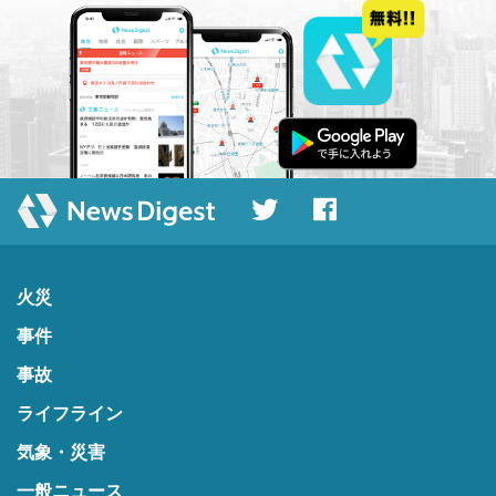
火災
事件
事故
ライフライン
気象・災害
一般ニュース