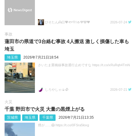
ひそたん👼🏻💖🐟️💛/🍚💙🐼🧡
2026-07-24
事故
蓮田市の県道で3台絡む事故 4人搬送 激しく損傷した車も
埼玉
埼玉県
2026年7月21日18:54
さいたま栗橋線事故通行止めですな https://t.co/xRuRqh4TmN
しろやしゃ🍙🥀
2026-07-21
火災
千葉 野田市で火災 大量の黒煙上がる
茨城県
埼玉県
千葉県
2026年7月21日13:35
煙が……😱 https://t.co/0FSra5loxg