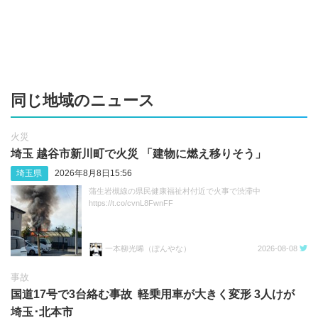
同じ地域のニュース
火災
埼玉 越谷市新川町で火災 「建物に燃え移りそう」
埼玉県
2026年8月8日15:56
蒲生岩槻線の県民健康福祉村付近で火事で渋滞中
https://t.co/cvnL8FwnFF
一本柳光唏（ぽんやな）
2026-08-08
事故
国道17号で3台絡む事故 軽乗用車が大きく変形 3人けが
埼玉･北本市