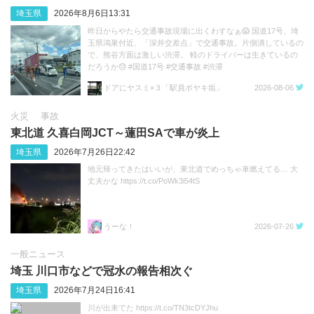
埼玉県
2026年8月6日13:31
昨日からやたら交通事故現場に出くわすなぁ😱 国道17号、埼
玉県鴻巣付近、「深井交差点」で交通事故。片側潰しているの
で、熊谷方面は激しい渋滞。 軽のドライバーは生きているの
だろうか😓 #国道17号 #交通事故 #渋滞
https://t.co/sGeXdbCMfk
ドアにヤスミ×３「駅員ボヤキ垢」
2026-08-06
火災
事故
東北道 久喜白岡JCT～蓮田SAで車が炎上
埼玉県
2026年7月26日22:42
地元帰ってきたはいいが、東北道でめっちゃ車燃えてる… 大
丈夫かな https://t.co/PoWk3i54tS
うーな！
2026-07-26
一般ニュース
埼玉 川口市などで冠水の報告相次ぐ
埼玉県
2026年7月24日16:41
川が出来てた https://t.co/TN3tcDYJhu