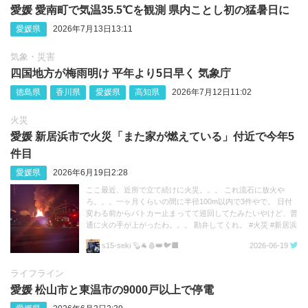
愛媛 愛南町で気温35.5℃を観測 県内ことし初の猛暑日に
愛媛県
2026年7月13日13:11
気象・災害
四国地方が梅雨明け 平年より5日早く 気象庁
徳島県
香川県
愛媛県
高知県
2026年7月12日11:02
火災
愛媛 新居浜市で火災「また家が燃えている」付近で今年5
件目
愛媛県
2026年6月19日2:28
ここ最近、近所で立て続けに火災。。。 これ流石に放火や
ろ。。。一ヶ月くらいの間に半径100m以内で3件やで。 日付
変わる前からパトカー止まってて巡回してたみたいやけど、普
通に火の手が上がったわ。。。 勘弁してくれ。 #火災 #新居浜
https://t.co/c0klsxovyc
s15-seki 🦫🐐🩸👑🐦‍⬛
2026-06-19
ライフライン
愛媛 松山市と東温市の9000戸以上で停電