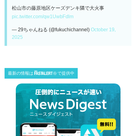
松山市の藤原地区ケーズデンキ隣で大火事
pic.twitter.com/qw1UwbFdlm
— 29ちゃんねる (@fukuchichannel)
October 19,
2025
最新の情報は
で提供中