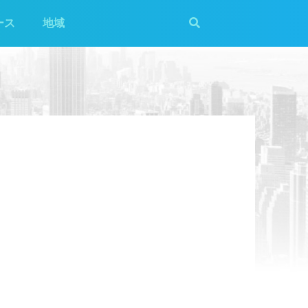
ース
地域