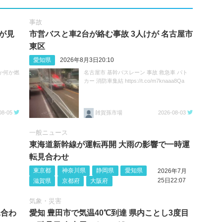
事故
が見
市営バスと車2台が絡む事故 3人けが 名古屋市
東区
愛知県
2026年8月3日20:10
か何か燃
名古屋市 基幹バスレーン 事故 救急車 パト
カー 消防車集結 https://t.co/m7knaaa8Qa
08-05
雑賀孫市場
2026-08-03
一般ニュース
東海道新幹線が運転再開 大雨の影響で一時運
転見合わせ
東京都
神奈川県
静岡県
愛知県
2026年7月
25日22:07
滋賀県
京都府
大阪府
気象・災害
見合わ
愛知 豊田市で気温40℃到達 県内ことし3度目