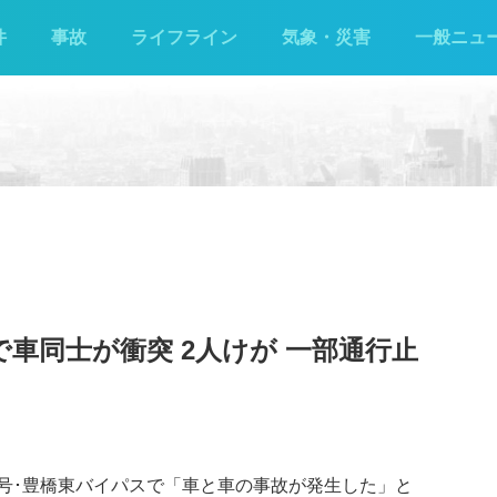
件
事故
ライフライン
気象・災害
一般ニュ
で車同士が衝突 2人けが 一部通行止
23号･豊橋東バイパスで「車と車の事故が発生した」と