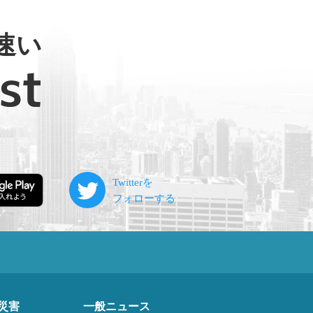
速い
災害
一般ニュース