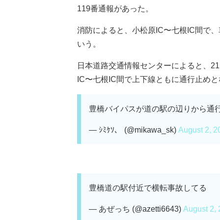
119番通報があった。
消防によると、小松原IC〜七根IC間で
いう。
日本道路交通情報センターによると、21
IC〜七根IC間で上下線ともに通行止めとな
豊橋バイパスが道の駅の辺りから通行止
— ｼﾐｹｿ、 (@mikawa_sk)
August 2, 2
豊橋道の駅付近で横転事故してる
— あぜっち (@azetti6643)
August 2,