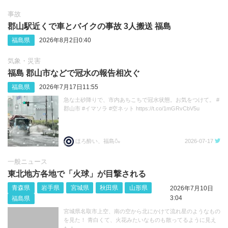
事故
郡山駅近くで車とバイクの事故 3人搬送 福島
福島県
2026年8月2日0:40
気象・災害
福島 郡山市などで冠水の報告相次ぐ
福島県
2026年7月17日11:55
急な土砂降りで、市内あちこちで冠水状態。お気をつけて。 #
郡山市 #イマソラ #空ネット https://t.co/1mGRvCbV5u
ほろ酔い、福島🍶
2026-07-17
一般ニュース
東北地方各地で「火球」が目撃される
青森県
岩手県
宮城県
秋田県
山形県
2026年7月10日
3:04
福島県
宮城県名取市上空、南の空から北にかけて流れ星のようなもの
を見た！ 青白くて、火花みたいなものも散ってるように見え