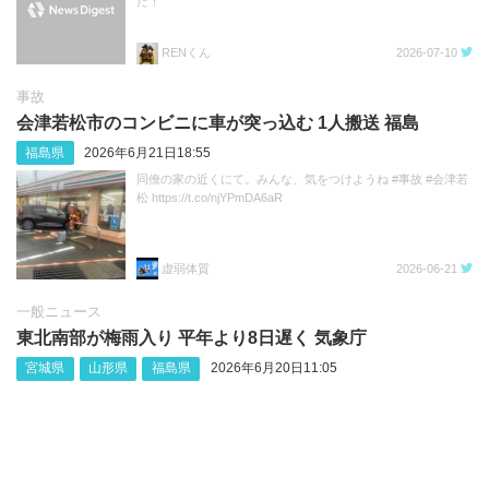
た！
RENくん
2026-07-10
事故
会津若松市のコンビニに車が突っ込む 1人搬送 福島
福島県
2026年6月21日18:55
同僚の家の近くにて。みんな、気をつけようね #事故 #会津若
松 https://t.co/njYPmDA6aR
虚弱体質
2026-06-21
一般ニュース
東北南部が梅雨入り 平年より8日遅く 気象庁
宮城県
山形県
福島県
2026年6月20日11:05