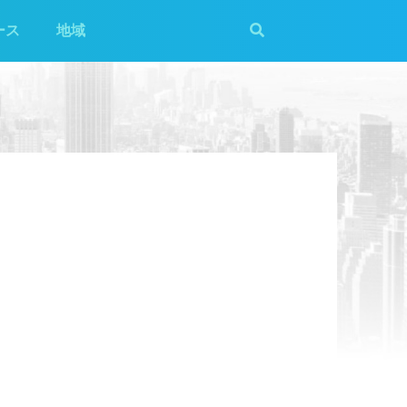
ース
地域