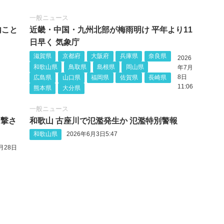
一般ニュース
内こと
近畿・中国・九州北部が梅雨明け 平年より11
日早く 気象庁
滋賀県
京都府
大阪府
兵庫県
奈良県
2026
和歌山県
鳥取県
島根県
岡山県
年7月
8日
広島県
山口県
福岡県
佐賀県
長崎県
11:06
熊本県
大分県
一般ニュース
目撃さ
和歌山 古座川で氾濫発生か 氾濫特別警報
和歌山県
2026年6月3日5:47
月28日