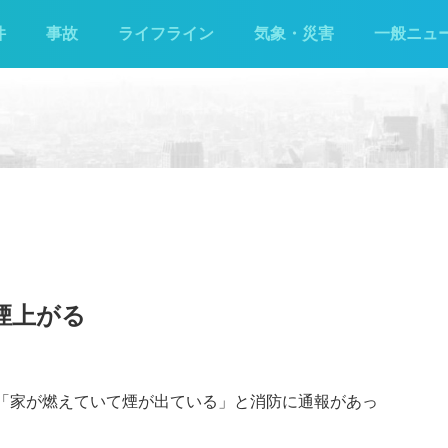
件
事故
ライフライン
気象・災害
一般ニュ
煙上がる
で「家が燃えていて煙が出ている」と消防に通報があっ