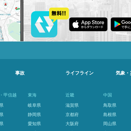
事故
ライフライン
気象・
・甲信越
東海
近畿
中国
県
岐阜県
滋賀県
鳥取県
県
静岡県
京都府
島根県
県
愛知県
大阪府
岡山県