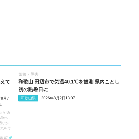
気象・災害
燃えて
和歌山 田辺市で気温40.1℃を観測 県内ことし
初の酷暑日に
和歌山県
2026年8月2日13:07
年8月7
1
たら 徳
細かい
辺りか
お気を付
08-07