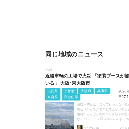
同じ地域のニュース
火災
近畿車輛の工場で火災 「塗装ブースが
いる」 大阪･東大阪市
滋賀県
京都府
大阪府
兵庫県
2026
日17:1
奈良県
和歌山県
消防車10台近く走って行ったなー思
庵辺りからモクモクと煙上がってる 
場所知らんけど稲田本町から今津北
な？ ワンチャン通られへんかも？ 
けて https://t.co/niJRZWbsHH
なつめん@
2026-