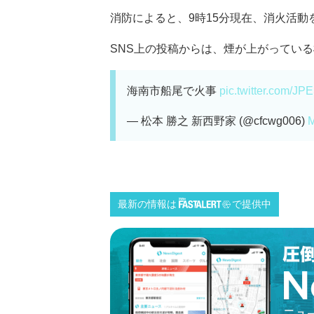
消防によると、9時15分現在、消火活動
SNS上の投稿からは、煙が上がっている様
海南市船尾で火事
pic.twitter.com/J
— 松本 勝之 新西野家 (@cfcwg006)
M
最新の情報は
で提供中