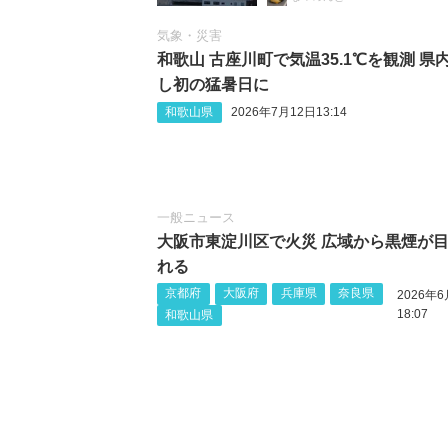
気象・災害
和歌山 古座川町で気温35.1℃を観測 県
し初の猛暑日に
和歌山県
2026年7月12日13:14
一般ニュース
大阪市東淀川区で火災 広域から黒煙が
れる
京都府
大阪府
兵庫県
奈良県
2026年6
18:07
和歌山県