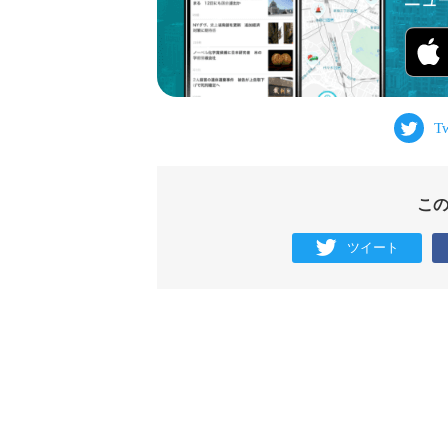
こ
ツイート