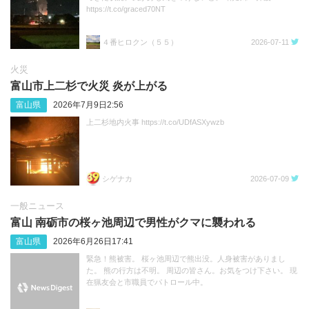
https://t.co/graced70NT
４番ヒロクン（５５）
2026-07-11
火災
富山市上二杉で火災 炎が上がる
富山県
2026年7月9日2:56
上二杉地内火事 https://t.co/UDfASXywzb
シゲナカ
2026-07-09
一般ニュース
富山 南砺市の桜ヶ池周辺で男性がクマに襲われる
富山県
2026年6月26日17:41
緊急！熊被害。 桜ヶ池周辺で熊出没。人身被害がありまし
た。 熊の行方は不明。 周辺の皆さん。お気をつけ下さい。 現
在猟友会と市職員でパトロール中。