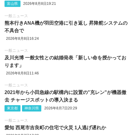
富山県
2026年8月8日19:21
一般ニュース
熊本行きANA機が羽田空港に引き返し 昇降舵システムの
不具合で
2026年8月8日16:24
一般ニュース
及川光博 一般女性との結婚発表「新しい命を授かってお
ります」
2026年8月8日11:46
一般ニュース
2021年から小田急線の駅構内に設置の"充レン"が機器撤
去 チャージスポットの導入決まる
東京都
神奈川県
2026年8月7日20:29
一般ニュース
愛知 西尾市吉良町の住宅で火災 1人逃げ遅れか