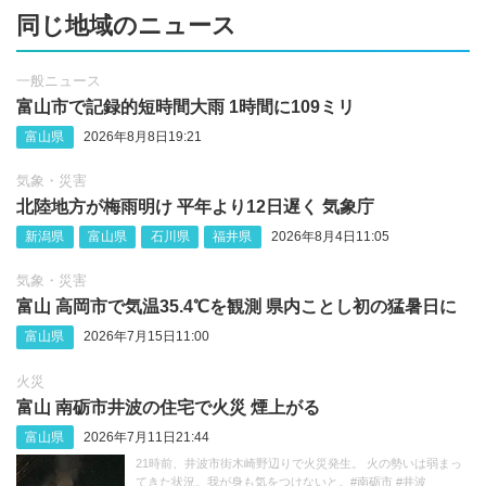
同じ地域のニュース
一般ニュース
富山市で記録的短時間大雨 1時間に109ミリ
富山県
2026年8月8日19:21
気象・災害
北陸地方が梅雨明け 平年より12日遅く 気象庁
新潟県
富山県
石川県
福井県
2026年8月4日11:05
気象・災害
富山 高岡市で気温35.4℃を観測 県内ことし初の猛暑日に
富山県
2026年7月15日11:00
火災
富山 南砺市井波の住宅で火災 煙上がる
富山県
2026年7月11日21:44
21時前、井波市街木崎野辺りで火災発生。 火の勢いは弱まっ
てきた状況。我が身も気をつけないと。#南砺市 #井波