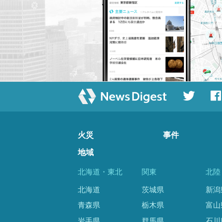
火災
事件
地域
北海道・東北
関東
北陸
北海道
茨城県
新潟
青森県
栃木県
富山
岩手県
群馬県
石川