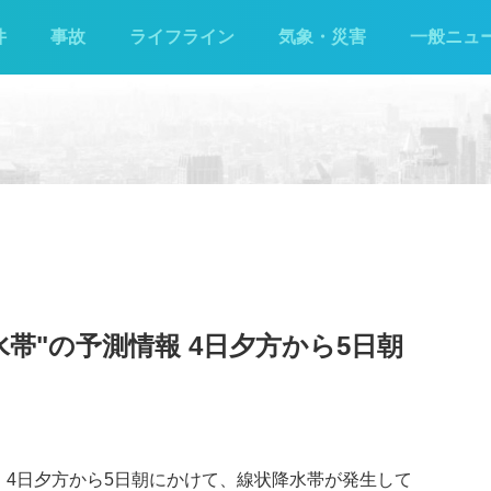
件
事故
ライフライン
気象・災害
一般ニュ
水帯"の予測情報 4日夕方から5日朝
、4日夕方から5日朝にかけて、線状降水帯が発生して