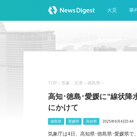
火災
事
TOP
気象・災害
徳島県
高知･徳島･愛媛に"線状降
にかけて
徳島県
愛媛県
高知県
2025年9月4日5:44
気象庁は4日、高知県･徳島県･愛媛県で