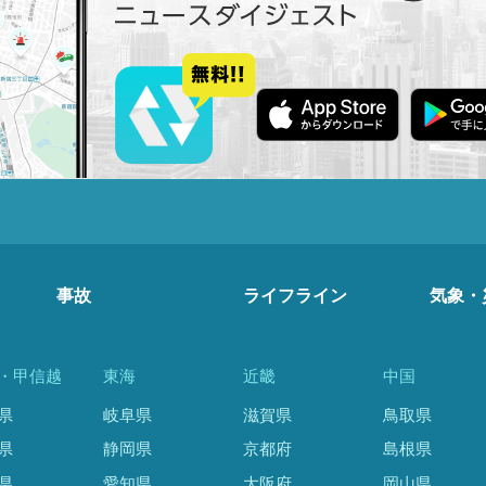
事故
ライフライン
気象・
・甲信越
東海
近畿
中国
県
岐阜県
滋賀県
鳥取県
県
静岡県
京都府
島根県
県
愛知県
大阪府
岡山県