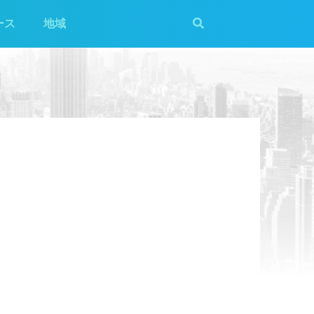
ース
地域