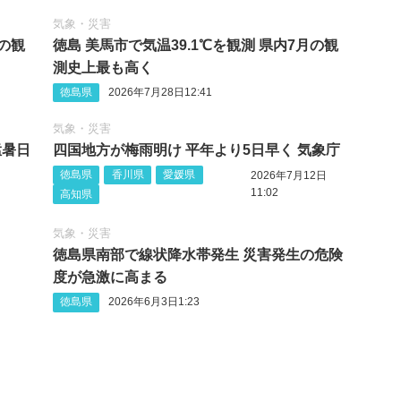
気象・災害
月の観
徳島 美馬市で気温39.1℃を観測 県内7月の観
測史上最も高く
徳島県
2026年7月28日12:41
気象・災害
猛暑日
四国地方が梅雨明け 平年より5日早く 気象庁
徳島県
香川県
愛媛県
2026年7月12日
11:02
高知県
気象・災害
徳島県南部で線状降水帯発生 災害発生の危険
度が急激に高まる
徳島県
2026年6月3日1:23