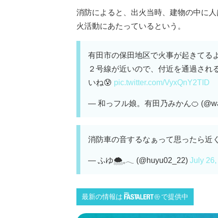
消防によると、出火当時、建物の中に人は
火活動にあたっているという。
有田市の保田地区で火事が起きてる
２号線が近いので、付近を通過され
いね😰
pic.twitter.com/VyxQnY2TID
— 和っフル娘。有田乃みかん🍊 (@waff
消防車の音するなぁって思ったら近
— ふゆ🌨𓈒𓂃 (@huyu02_22)
July 26
最新の情報は
で提供中