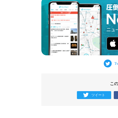
こ
ツイート