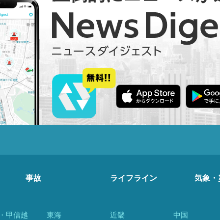
事故
ライフライン
気象・
・甲信越
東海
近畿
中国