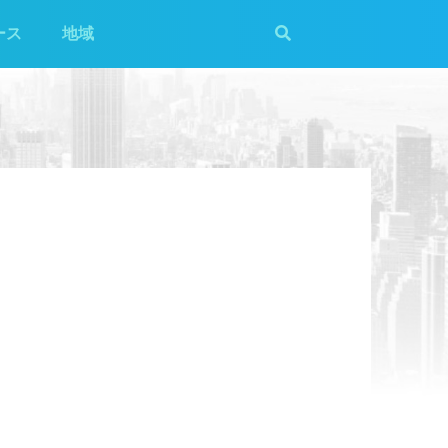
ース
地域