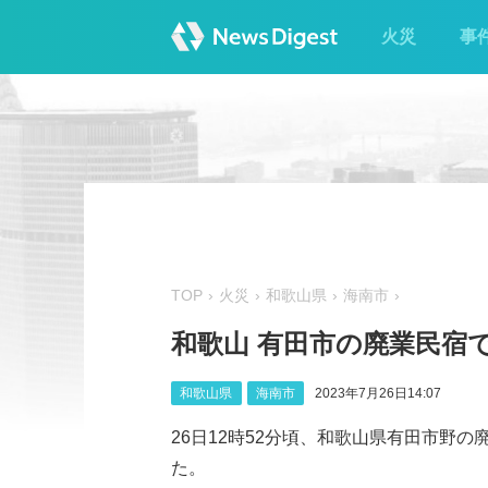
火災
事
TOP
火災
和歌山県
海南市
和歌山 有田市の廃業民宿
和歌山県
海南市
2023年7月26日14:07
26日12時52分頃、和歌山県有田市野
た。