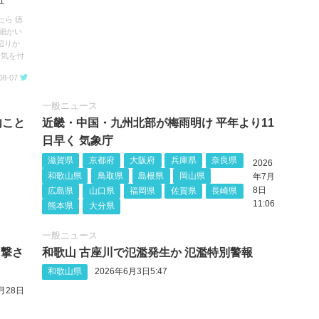
1
たら 徳
細かい
辺りか
お気を付
08-07
一般ニュース
内こと
近畿・中国・九州北部が梅雨明け 平年より11
日早く 気象庁
滋賀県
京都府
大阪府
兵庫県
奈良県
2026
和歌山県
鳥取県
島根県
岡山県
年7月
8日
広島県
山口県
福岡県
佐賀県
長崎県
11:06
熊本県
大分県
一般ニュース
目撃さ
和歌山 古座川で氾濫発生か 氾濫特別警報
和歌山県
2026年6月3日5:47
月28日