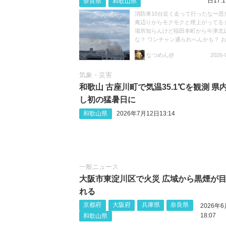
日17:1
奈良県
和歌山県
消防車10台近く走って行ったなー思
庵辺りからモクモクと煙上がってる 
場所知らんけど稲田本町から今津北
な？ ワンチャン通られへんかも？ 
けて https://t.co/niJRZWbsHH
なつめん@
2026-
気象・災害
和歌山 古座川町で気温35.1℃を観測 県
し初の猛暑日に
和歌山県
2026年7月12日13:14
一般ニュース
大阪市東淀川区で火災 広域から黒煙が
れる
京都府
大阪府
兵庫県
奈良県
2026年6
18:07
和歌山県