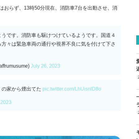
おらず、13時50分現在、消防車7台を出動させ、消
ようです。消防車も駆けつけているようです。国道４
る方々は緊急車両の通行や視界不良に気を付けて下さ
rumusume)
July 26, 2023
くの家から煙出てた
pic.twitter.com/LhUisnlD8o
, 2023