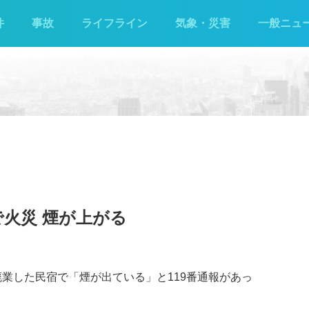
件
事故
ライフライン
気象・災害
一般ニュ
で火災 煙が上がる
の廃業した民宿で「煙が出ている」と119番通報があっ