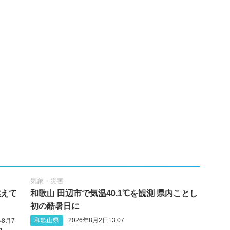
気象・災害
燃えて
和歌山 田辺市で気温40.1℃を観測 県内ことし
初の酷暑日に
和歌山県
2026年8月2日13:07
年8月7