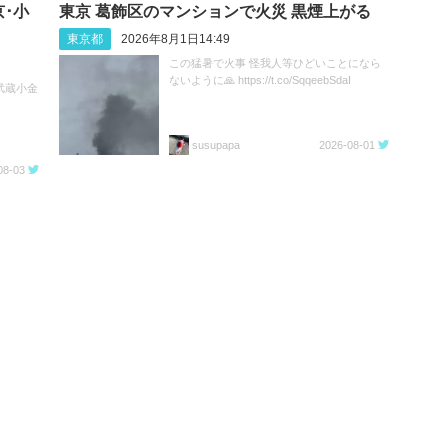
･小
東京 葛飾区のマンションで火災 黒煙上がる
東京都
2026年8月1日14:49
この猛暑で火事 怪我人等ひどいことになら
ないように🙏 https://t.co/SqqeebSdaI
 武蔵小金
susupapa
2026-08-01
08-03