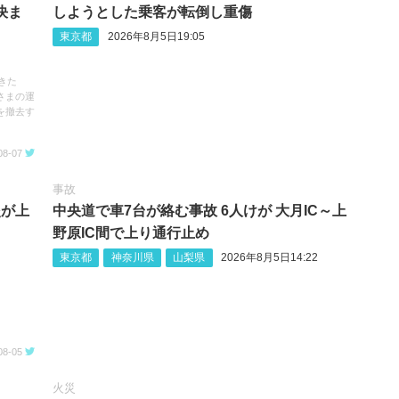
決ま
しようとした乗客が転倒し重傷
東京都
2026年8月5日19:05
きた
さまの運
を撤去す
08-07
事故
炎が上
中央道で車7台が絡む事故 6人けが 大月IC～上
野原IC間で上り通行止め
東京都
神奈川県
山梨県
2026年8月5日14:22
08-05
火災