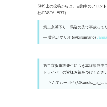
SNS上の投稿からは、自動車のフロン
社/FASTALERT）
第二京浜下り、馬込の先で事故って
— 黄色いマリオ (@kiiroimario)
Janua
第二京浜事故発生につき車線規制中で
ドライバーの皆様お気をつけくださ
— らんてぃー⊿⁴⁶ (@Konoka_is_cut