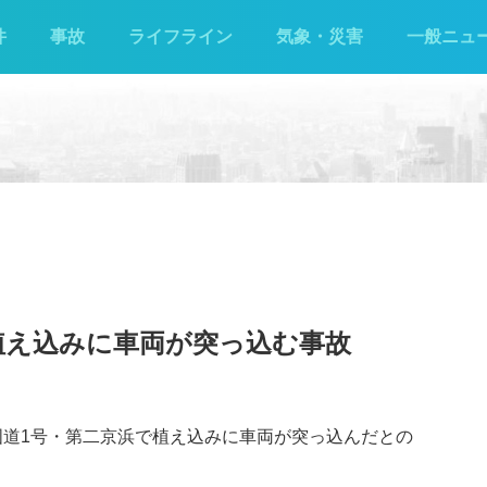
件
事故
ライフライン
気象・災害
一般ニュ
植え込みに車両が突っ込む事故
の国道1号・第二京浜で植え込みに車両が突っ込んだとの