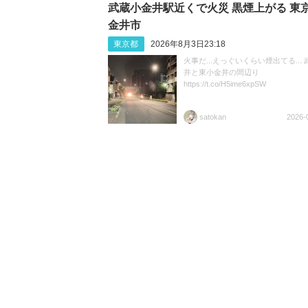
武蔵小金井駅近くで火災 黒煙上がる 東京
金井市
東京都
2026年8月3日23:18
火事だ...えっぐいくらい煙出てる...
井と東小金井の間辺り
https://t.co/H5ime6xpSW
satokan
2026-