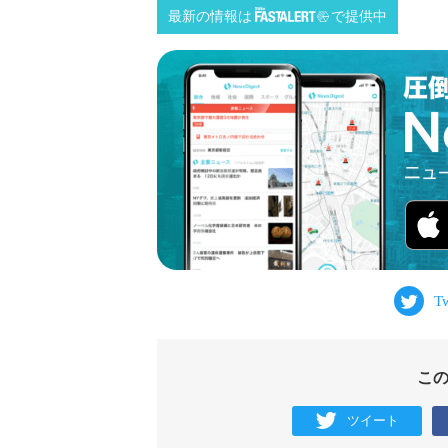
最新の情報は
で提供中
こ
ツイート