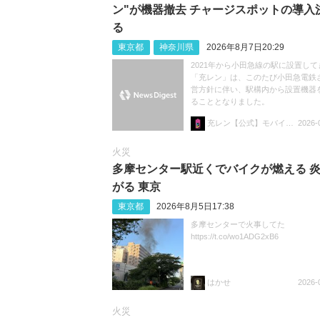
ン"が機器撤去 チャージスポットの導入
る
東京都
神奈川県
2026年8月7日20:29
2021年から小田急線の駅に設置して
「充レン」は、このたび小田急電鉄
営方針に伴い、駅構内から設置機器
ることとなりました。
充レン【公式】モバイルバッテリーレンタル
2026-
火災
多摩センター駅近くでバイクが燃える 
がる 東京
東京都
2026年8月5日17:38
多摩センターで火事してた
https://t.co/wo1ADG2xB6
はかせ
2026-
火災