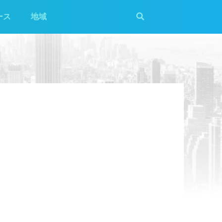
ース
地域