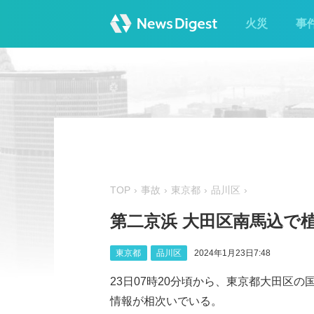
火災
事
TOP
事故
東京都
品川区
第二京浜 大田区南馬込で
東京都
品川区
2024年1月23日7:48
23日07時20分頃から、東京都大田区
情報が相次いでいる。