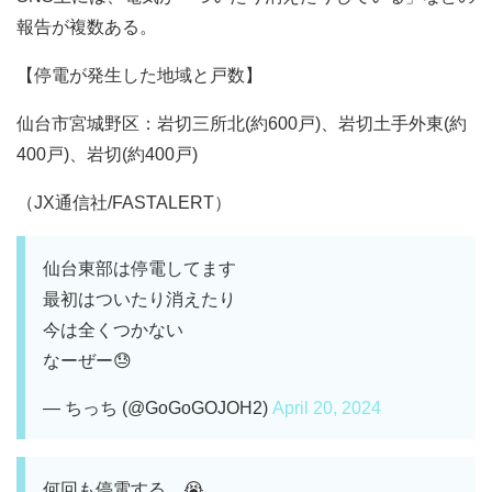
報告が複数ある。
【停電が発生した地域と戸数】
仙台市宮城野区：岩切三所北(約600戸)、岩切土手外東(約
400戸)、岩切(約400戸)
（JX通信社/FASTALERT）
仙台東部は停電してます
最初はついたり消えたり
今は全くつかない
なーぜー😓
— ちっち (@GoGoGOJOH2)
April 20, 2024
何回も停電する…😭