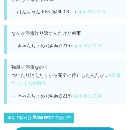
— はんちゃん✊🏻⚾️ (@3l_03__)
April 20, 2024
なんか停電繰り返すんだけど何事
— きゃんちょめ (@akg1215)
April 20, 2024
強風で停電なの？
ついたり消えたりから完全に停止したんだが…
#停電
#仙台市宮城野区
— きゃんちょめ (@akg1215)
April 20, 2024
最新の情報は
で提供中