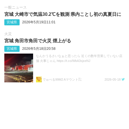
一般ニュース
宮城 大崎市で気温30.2℃を観測 県内ことし初の真夏日に
宮城県
2026年5月19日11:01
火災
宮城 角田市角田で火災 煙上がる
宮城県
2026年5月18日20:58
なんかうるさいなぁと思ったら 近くの数年営業していない店
舗 火事じゃん https://t.co/WbA3sjxeNJ
でゅべる99M2 Aマウント㌠
2026-05-18