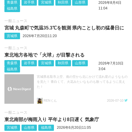
青森県
岩手県
宮城県
秋田県
山形県
2026年8月4日
11:04
福島県
一般ニュース
宮城 丸森町で気温35.3℃を観測 県内ことし初の猛暑日に
宮城県
2026年7月20日11:20
一般ニュース
東北地方各地で「火球」が目撃される
青森県
岩手県
宮城県
秋田県
山形県
2026年7月10日
3:04
福島県
宮城県名取市上空、南の空から北にかけて流れ星のようなもの
を見た！ 青白くて、火花みたいなものも散ってるように見え
た！
RENくん
2026-07-10
一般ニュース
東北南部が梅雨入り 平年より8日遅く 気象庁
宮城県
山形県
福島県
2026年6月20日11:05