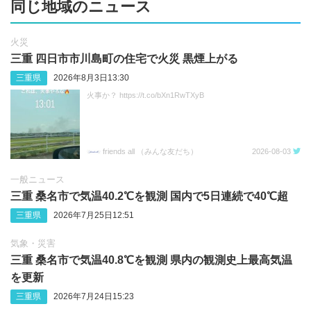
同じ地域のニュース
火災
三重 四日市市川島町の住宅で火災 黒煙上がる
三重県
2026年8月3日13:30
火事か？ https://t.co/bXn1RwTXyB
friends all （みんな友だち）
2026-08-03
一般ニュース
三重 桑名市で気温40.2℃を観測 国内で5日連続で40℃超
三重県
2026年7月25日12:51
気象・災害
三重 桑名市で気温40.8℃を観測 県内の観測史上最高気温
を更新
三重県
2026年7月24日15:23