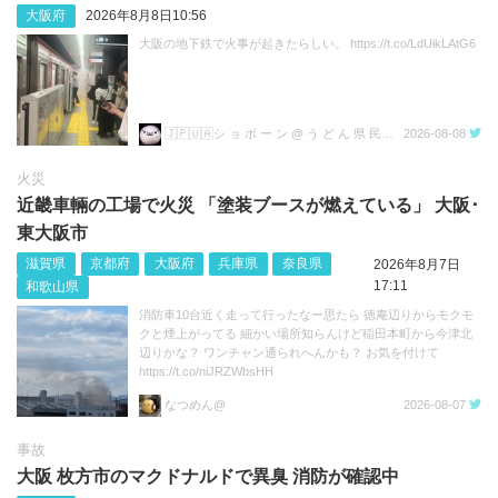
大阪府
2026年8月8日10:56
大阪の地下鉄で火事が起きたらしい。 https://t.co/LdUikLAtG6
🇯🇵🇺🇦シ ョ ボ ー ン @ う ど ん 県 民💙💛
2026-08-08
火災
近畿車輛の工場で火災 「塗装ブースが燃えている」 大阪･
東大阪市
滋賀県
京都府
大阪府
兵庫県
奈良県
2026年8月7日
17:11
和歌山県
消防車10台近く走って行ったなー思たら 徳庵辺りからモクモ
クと煙上がってる 細かい場所知らんけど稲田本町から今津北
辺りかな？ ワンチャン通られへんかも？ お気を付けて
https://t.co/niJRZWbsHH
なつめん@
2026-08-07
事故
大阪 枚方市のマクドナルドで異臭 消防が確認中