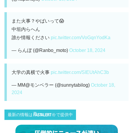
また火事？やばいって😱
中垣内らへん
誰か情報ください
pic.twitter.com/VoGqnYodKa
— らんぼ (@Ranbo_moto)
October 18, 2024
大学の真横で火事
pic.twitter.com/SIEUtAhC3b
— MM@モンベラー (@sunnytabilog)
October 18,
2024
最新の情報は
で提供中