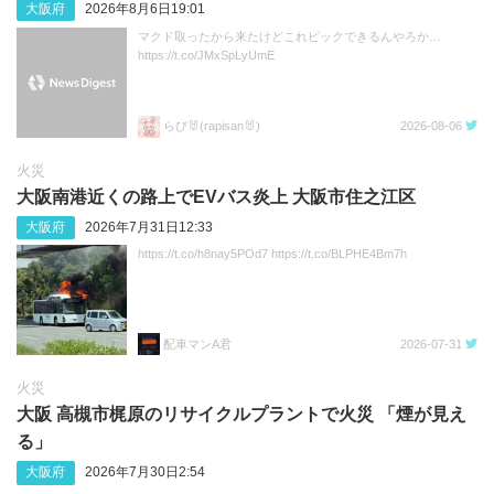
大阪府
2026年8月6日19:01
マクド取ったから来たけどこれピックできるんやろか…
https://t.co/JMxSpLyUmE
らぴ🐰(rapisan🐰)
2026-08-06
火災
大阪南港近くの路上でEVバス炎上 大阪市住之江区
大阪府
2026年7月31日12:33
https://t.co/h8nay5POd7 https://t.co/BLPHE4Bm7h
配車マンA君
2026-07-31
火災
大阪 高槻市梶原のリサイクルプラントで火災 「煙が見え
る」
大阪府
2026年7月30日2:54