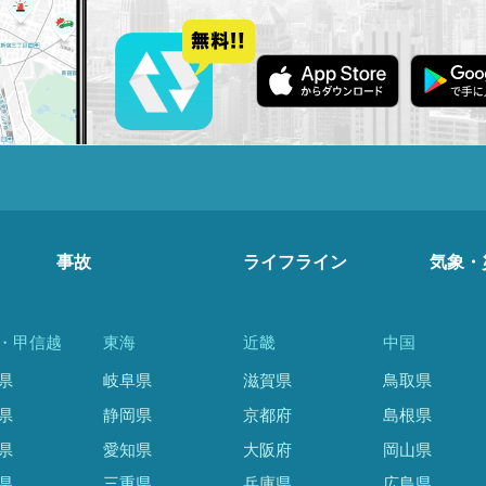
事故
ライフライン
気象・
・甲信越
東海
近畿
中国
県
岐阜県
滋賀県
鳥取県
県
静岡県
京都府
島根県
県
愛知県
大阪府
岡山県
県
三重県
兵庫県
広島県