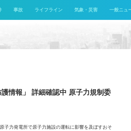
件
事故
ライフライン
気象・災害
一般ニュ
護情報」 詳細確認中 原子力規制委
海原子力発電所で原子力施設の運転に影響を及ぼすおそ