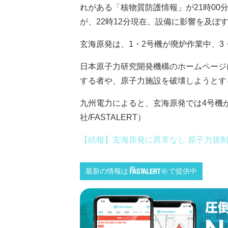
れがある「核物質防護情報」が21時0
が、22時12分現在、設備に影響を及ぼ
玄海原発は、1・2号機が廃炉作業中、3
日本原子力研究開発機構のホームページ
する者や、原子力施設を破壊しようとす
九州電力によると、玄海原発では4号機が
社/FASTALERT）
【続報】玄海原発に異常なし 原子力規
最新の情報は
で提供中