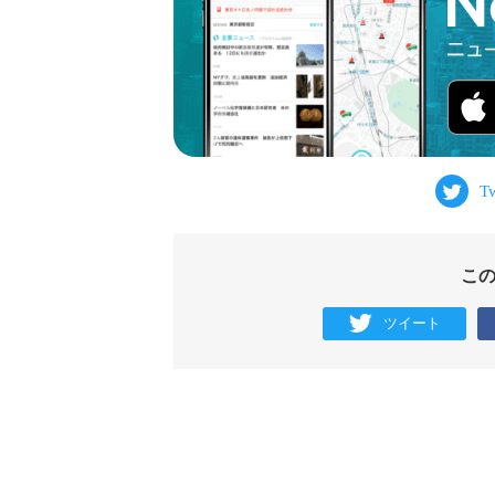
こ
ツイート