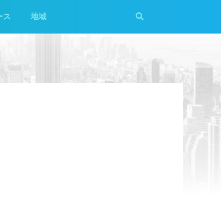
ース
地域