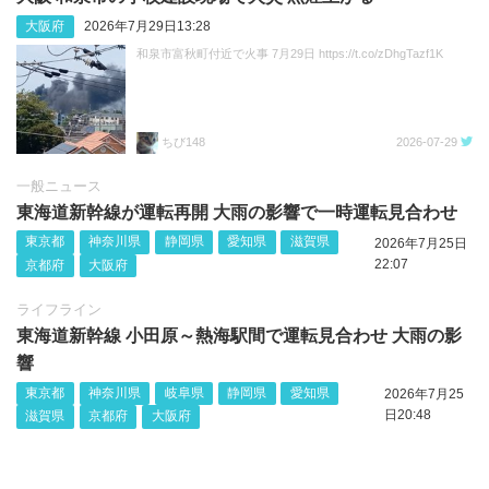
大阪府
2026年7月29日13:28
和泉市富秋町付近で火事 7月29日 https://t.co/zDhgTazf1K
ちび148
2026-07-29
一般ニュース
東海道新幹線が運転再開 大雨の影響で一時運転見合わせ
東京都
神奈川県
静岡県
愛知県
滋賀県
2026年7月25日
22:07
京都府
大阪府
ライフライン
東海道新幹線 小田原～熱海駅間で運転見合わせ 大雨の影
響
東京都
神奈川県
岐阜県
静岡県
愛知県
2026年7月25
日20:48
滋賀県
京都府
大阪府