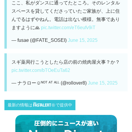
ここ、私がダンスに通ってたところ。そのレンタル
スペースを貸してくださっていたご家族が、上に住
んでるはずやねん。電話は出ない模様。無事であり
ますように🙏
pic.twitter.com/eT6eufv9iT
— fusae (@FATE_SOSEI)
June 15, 2025
スギ薬局行こうとしたら店の前の焼肉屋火事？か？
pic.twitter.com/bTOeEuTa62
— ナラロー☺︎ᴺᴼᵀ ᴬᵀ ᴬᴸᴸ (@rollover8)
June 15, 2025
最新の情報は
で提供中