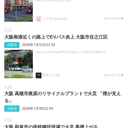
https://t.co/JMxSpLyUmE
らぴ🐰(rapisan🐰)
2026-08-06
火災
大阪南港近くの路上でEVバス炎上 大阪市住之江区
大阪府
2026年7月31日12:33
https://t.co/h8nay5POd7 https://t.co/BLPHE4Bm7h
配車マンA君
2026-07-31
火災
大阪 高槻市梶原のリサイクルプラントで火災 「煙が見え
る」
大阪府
2026年7月30日2:54
火災
大阪 和泉市の学校建設現場で火災 黒煙上がる