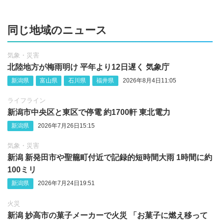
同じ地域のニュース
気象・災害
北陸地方が梅雨明け 平年より12日遅く 気象庁
新潟県
富山県
石川県
福井県
2026年8月4日11:05
ライフライン
新潟市中央区と東区で停電 約1700軒 東北電力
新潟県
2026年7月26日15:15
気象・災害
新潟 新発田市や聖籠町付近で記録的短時間大雨 1時間に約
100ミリ
新潟県
2026年7月24日19:51
火災
新潟 妙高市の菓子メーカーで火災 「お菓子に燃え移って