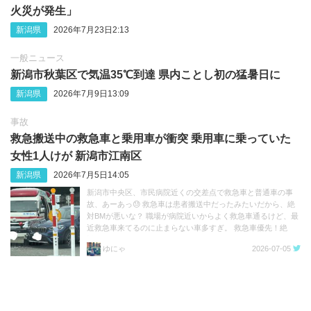
火災が発生」
新潟県
2026年7月23日2:13
一般ニュース
新潟市秋葉区で気温35℃到達 県内ことし初の猛暑日に
新潟県
2026年7月9日13:09
事故
救急搬送中の救急車と乗用車が衝突 乗用車に乗っていた
女性1人けが 新潟市江南区
新潟県
2026年7月5日14:05
新潟市中央区、市民病院近くの交差点で救急車と普通車の事
故、あーあっ😓 救急車は患者搬送中だったみたいだから、絶
対BMが悪いな？ 職場が病院近いからよく救急車通るけど、最
近救急車来てるのに止まらない車多すぎ。 救急車優先！絶
対！！ https://t.co/3n36g2eYRP
ゆにゃ
2026-07-05