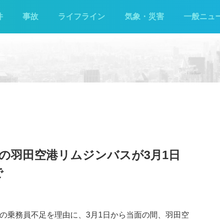
件
事故
ライフライン
気象・災害
一般ニュ
駅発着の羽田空港リムジンバスが3月1日
で
社の乗務員不足を理由に、3月1日から当面の間、羽田空