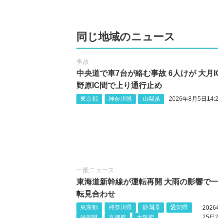
同じ地域のニュース
事故
中央道で車7台が絡む事故 6人けが 大月I
野原IC間で上り通行止め
東京都
神奈川県
山梨県
2026年8月5日14:2
一般ニュース
東海道新幹線が運転再開 大雨の影響で
転見合わせ
東京都
神奈川県
静岡県
愛知県
202
25日2
滋賀県
京都府
大阪府