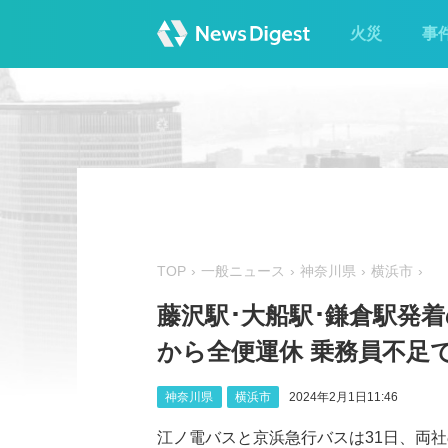
火災
事
TOP
一般ニュース
神奈川県
横浜市
藤沢駅‪･‬大船駅‪･‬鎌倉
から全便運休 乗務員不足
神奈川県
横浜市
2024年2月1日11:46
江ノ電バスと京浜急行バスは31日、両