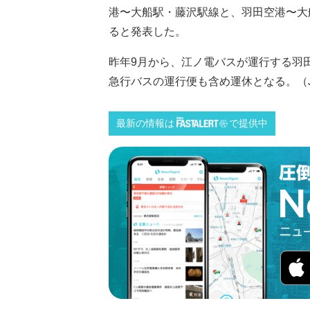
港〜大船駅・藤沢駅線と、羽田空港〜大
ると発表した。
昨年9月から、江ノ電バスが運行する羽
急行バスの運行便も含め運休となる。（JX通
最新の情報は
で提供中