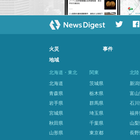
火災
事件
地域
北海道・東北
関東
北陸
北海道
茨城県
新潟
青森県
栃木県
富山
岩手県
群馬県
石川
宮城県
埼玉県
福井
秋田県
千葉県
山梨
山形県
東京都
長野