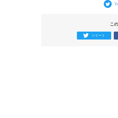
こ
ツイート