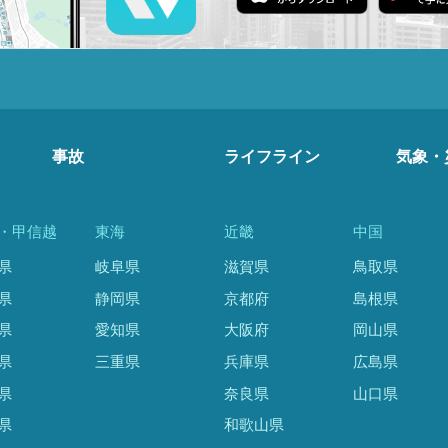
事故
ライフライン
気象・
・甲信越
東海
近畿
中国
県
岐阜県
滋賀県
鳥取県
県
静岡県
京都府
島根県
県
愛知県
大阪府
岡山県
県
三重県
兵庫県
広島県
県
奈良県
山口県
県
和歌山県