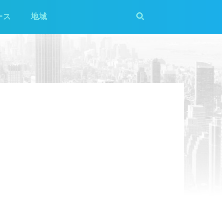
ース
地域