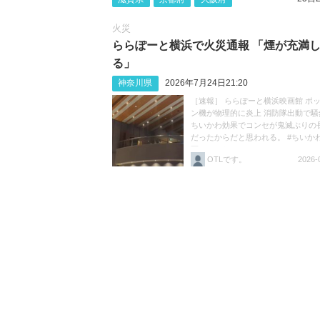
火災
ららぽーと横浜で火災通報 「煙が充満
る」
神奈川県
2026年7月24日21:20
［速報］ ららぽーと横浜映画館 ポ
ン機が物理的に炎上 消防隊出動で騒
ちいかわ効果でコンセが鬼滅ぶりの
だったからだと思われる。 #ちいか
画ちいかわ https://t.co/HK2ivZFE2B
OTLです。
2026-