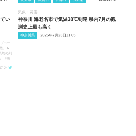
気象・災害
してい
神奈川 海老名市で気温38℃到達 県内7月の観
測史上最も高く
神奈川県
2026年7月23日11:05
ップコー
然。🔥
長蛇の列
わ #映
07-24