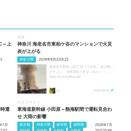
火災
C～上
神奈川 海老名市東柏ケ谷のマンションで火災
炎が上がる
2
神奈川県
2026年8月2日6:22
海老名市東柏ヶ谷2丁目でで火災。 炎の勢い
がすごい。 全然消化できないみたい。。。
https://t.co/tcgfXoLe6t
yu
2026-08-02
ライフライン
一時運
東海道新幹線 小田原～熱海駅間で運転見合わ
せ 大雨の影響
東京都
神奈川県
岐阜県
静岡県
6年7月
2026年7月
2:07
25日20:48
愛知県
滋賀県
京都府
大阪府