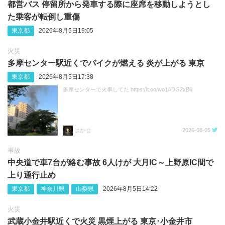
都営バス 停留所から発車する際に座席を移動しようとし
た乗客が転倒し重傷
東京都
2026年8月5日19:05
火災
多摩センター駅近くでバイクが燃える 炎が上がる 東京
東京都
2026年8月5日17:38
多摩センターで火事してた https://t.co/wo1ADG2xB6
はかせ
2026-08-05
事故
中央道で車7台が絡む事故 6人けが 大月IC～上野原IC間で
上り通行止め
東京都
神奈川県
山梨県
2026年8月5日14:22
火災
武蔵小金井駅近くで火災 黒煙上がる 東京･小金井市