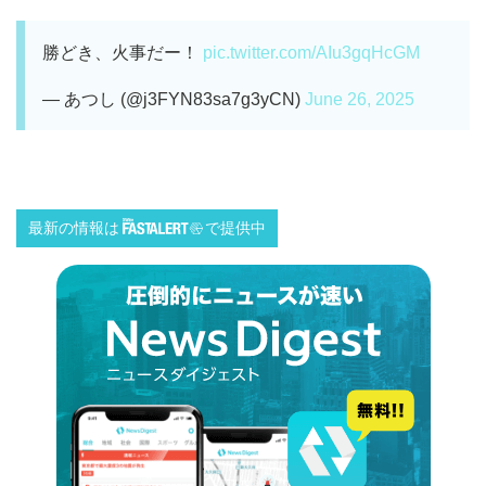
勝どき、火事だー！
pic.twitter.com/AIu3gqHcGM
— あつし (@j3FYN83sa7g3yCN)
June 26, 2025
最新の情報は
で提供中