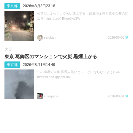
東京都
2026年8月3日23:18
火事だ...えっぐいくらい煙出てる... 武蔵小金井と東小金井の間
辺り https://t.co/H5ime6xpSW
satokan
2026-08-03
火災
東京 葛飾区のマンションで火災 黒煙上がる
東京都
2026年8月1日14:49
この猛暑で火事 怪我人等ひどいことにならないように🙏
https://t.co/SqqeebSdaI
susupapa
2026-08-01