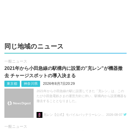
同じ地域のニュース
一般ニュース
2021年から小田急線の駅構内に設置の"充レン"が機器撤
去 チャージスポットの導入決まる
東京都
神奈川県
2026年8月7日20:29
2021年から小田急線の駅に設置してきた「充レン」は、この
たび小田急電鉄さまの運営方針に伴い、駅構内から設置機器を
撤去することとなりました。
充レン【公式】モバイルバッテリーレンタル
2026-08-07
一般ニュース