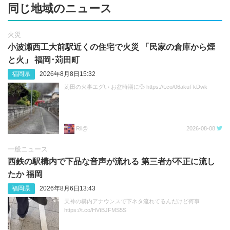
同じ地域のニュース
火災
小波瀬西工大前駅近くの住宅で火災 「民家の倉庫から煙
と火」 福岡･苅田町
福岡県
2026年8月8日15:32
苅田の火事エグい お盆時期に💦 https://t.co/06akuFkDwk
Rii@
2026-08-08
一般ニュース
西鉄の駅構内で下品な音声が流れる 第三者が不正に流し
たか 福岡
福岡県
2026年8月6日13:43
天神の構内アナウンスで下ネタ流れてるんだけど何事
https://t.co/HVtBJFMS5S