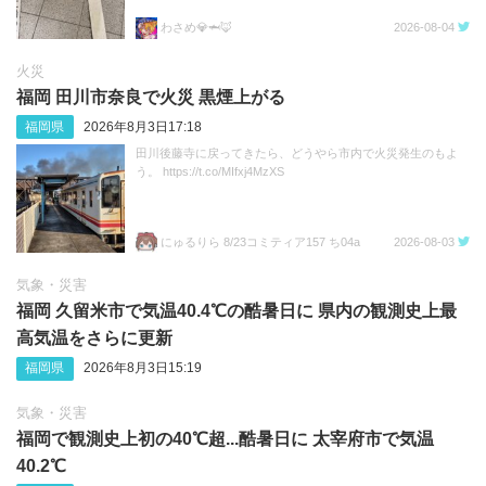
わさめ💎🦈🦊
2026-08-04
火災
福岡 田川市奈良で火災 黒煙上がる
福岡県
2026年8月3日17:18
田川後藤寺に戻ってきたら、どうやら市内で火災発生のもよ
う。 https://t.co/MIfxj4MzXS
にゅるりら 8/23コミティア157 ち04a
2026-08-03
気象・災害
福岡 久留米市で気温40.4℃の酷暑日に 県内の観測史上最
高気温をさらに更新
福岡県
2026年8月3日15:19
気象・災害
福岡で観測史上初の40℃超...酷暑日に 太宰府市で気温
40.2℃