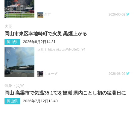
余市
2026-08-02
火災
岡山市東区幸地崎町で火災 黒煙上がる
岡山県
2026年8月2日14:31
火災？ https://t.co/sWNc8eOnY4
しゅーぞ
2026-08-02
気象・災害
岡山 高梁市で気温35.1℃を観測 県内ことし初の猛暑日に
岡山県
2026年7月12日13:40