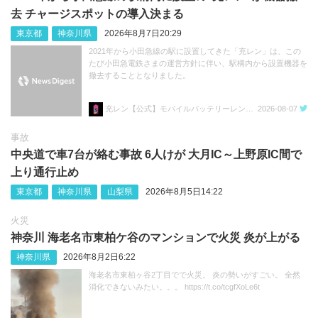
去 チャージスポットの導入決まる
東京都
神奈川県
2026年8月7日20:29
2021年から小田急線の駅に設置してきた「充レン」は、この
たび小田急電鉄さまの運営方針に伴い、駅構内から設置機器を
撤去することとなりました。
充レン【公式】モバイルバッテリーレンタル
2026-08-07
事故
中央道で車7台が絡む事故 6人けが 大月IC～上野原IC間で
上り通行止め
東京都
神奈川県
山梨県
2026年8月5日14:22
火災
神奈川 海老名市東柏ケ谷のマンションで火災 炎が上がる
神奈川県
2026年8月2日6:22
海老名市東柏ヶ谷2丁目でで火災。 炎の勢いがすごい。 全然
消化できないみたい。。。 https://t.co/tcgfXoLe6t