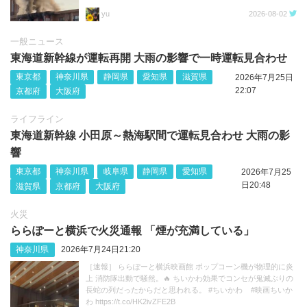
yu
2026-08-02
一般ニュース
東海道新幹線が運転再開 大雨の影響で一時運転見合わせ
東京都
神奈川県
静岡県
愛知県
滋賀県
2026年7月25日
22:07
京都府
大阪府
ライフライン
東海道新幹線 小田原～熱海駅間で運転見合わせ 大雨の影
響
東京都
神奈川県
岐阜県
静岡県
愛知県
2026年7月25
日20:48
滋賀県
京都府
大阪府
火災
ららぽーと横浜で火災通報 「煙が充満している」
神奈川県
2026年7月24日21:20
［速報］ ららぽーと横浜映画館 ポップコーン機が物理的に炎
上 消防隊出動で騒然。🔥 ちいかわ効果でコンセが鬼滅ぶりの
長蛇の列だったからだと思われる。 #ちいかわ #映画ちいか
わ https://t.co/HK2ivZFE2B