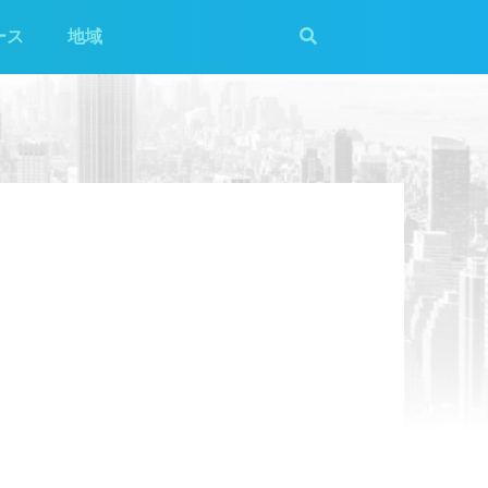
ース
地域