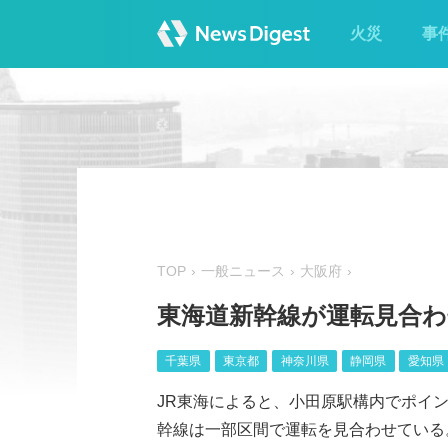
火災
事
TOP
一般ニュース
大阪府
東海道新幹線が運転見合わ
千葉県
東京都
神奈川県
静岡県
愛知県
JR東海によると、小田原駅構内でポイン
幹線は一部区間で運転を見合わせている