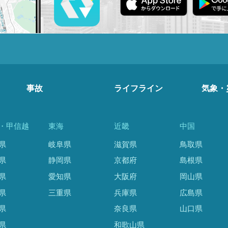
事故
ライフライン
気象・
・甲信越
東海
近畿
中国
県
岐阜県
滋賀県
鳥取県
県
静岡県
京都府
島根県
県
愛知県
大阪府
岡山県
県
三重県
兵庫県
広島県
県
奈良県
山口県
県
和歌山県