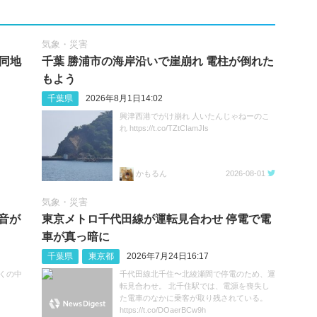
気象・災害
 同地
千葉 勝浦市の海岸沿いで崖崩れ 電柱が倒れた
もよう
千葉県
2026年8月1日14:02
興津西港でがけ崩れ 人いたんじゃねーのこ
れ https://t.co/TZtCIamJIs
かもるん
2026-08-01
気象・災害
音が
東京メトロ千代田線が運転見合わせ 停電で電
車が真っ暗に
千葉県
東京都
2026年7月24日16:17
くの中
千代田線北千住〜北綾瀬間で停電のため、運
転見合わせ。 北千住駅では、電源を喪失し
た電車のなかに乗客が取り残されている。
https://t.co/DOaerBCw9h