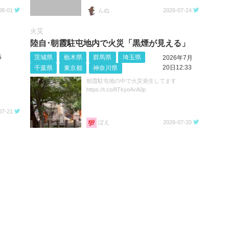
08-01
んぬ
2026-07-24
火災
陸自･朝霞駐屯地内で火災「黒煙が見える」
5
茨城県
栃木県
群馬県
埼玉県
2026年7月
20日12:33
千葉県
東京都
神奈川県
朝霞駐屯地の中で火災発生してます
https://t.co/8Tkyo4vA0p
07-21
ぼえ
2026-07-20