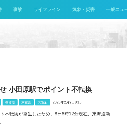
件
事故
ライフライン
気象・災害
一般ニュ
せ 小田原駅でポイント不転換
滋賀県
京都府
大阪府
2026年2月9日8:18
ト不転換が発生したため、8日8時12分現在、東海道新
。