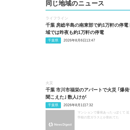
同じ地域のニュース
ライフライン
千葉 房総半島の南東部で約1万軒の停電
域では昨夜も約1万軒の停電
千葉県
2026年8月6日13:47
火災
千葉 市川市福栄のアパートで火災 ｢爆発
聞こえた｣ 数人けが
千葉県
2026年8月1日7:32
マンションで爆発あったっぽくて 近
学校の窓ガラスとか割れてた