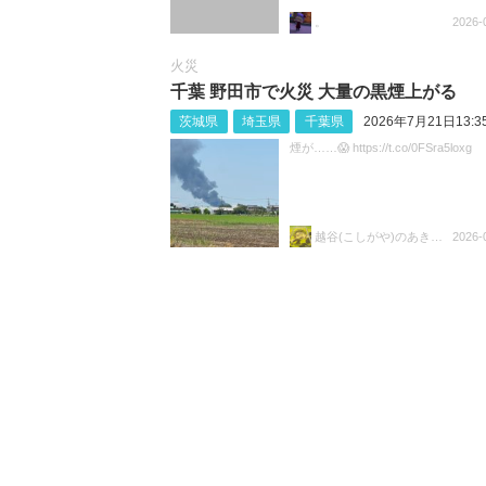
。
2026-
火災
千葉 野田市で火災 大量の黒煙上がる
茨城県
埼玉県
千葉県
2026年7月21日13:3
煙が……😱 https://t.co/0FSra5loxg
越谷(こしがや)のあきらちゃん
2026-