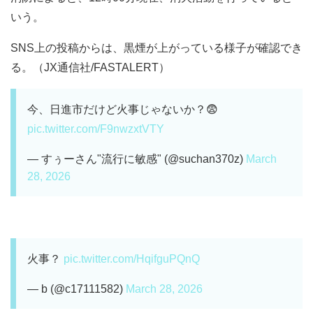
いう。
SNS上の投稿からは、黒煙が上がっている様子が確認でき
る。（JX通信社/FASTALERT）
今、日進市だけど火事じゃないか？😨
pic.twitter.com/F9nwzxtVTY
— すぅーさん"流行に敏感" (@suchan370z)
March
28, 2026
火事？
pic.twitter.com/HqifguPQnQ
— b (@c17111582)
March 28, 2026