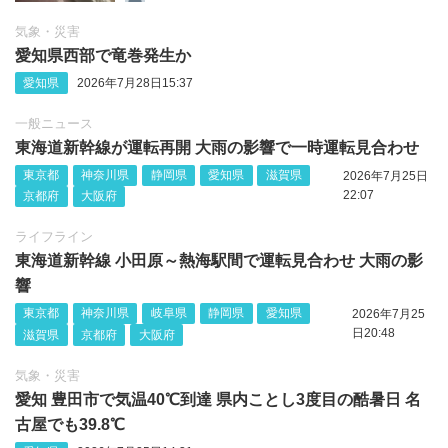
気象・災害
愛知県西部で竜巻発生か
愛知県
2026年7月28日15:37
一般ニュース
東海道新幹線が運転再開 大雨の影響で一時運転見合わせ
東京都
神奈川県
静岡県
愛知県
滋賀県
2026年7月25日
22:07
京都府
大阪府
ライフライン
東海道新幹線 小田原～熱海駅間で運転見合わせ 大雨の影
響
東京都
神奈川県
岐阜県
静岡県
愛知県
2026年7月25
日20:48
滋賀県
京都府
大阪府
気象・災害
愛知 豊田市で気温40℃到達 県内ことし3度目の酷暑日 名
古屋でも39.8℃