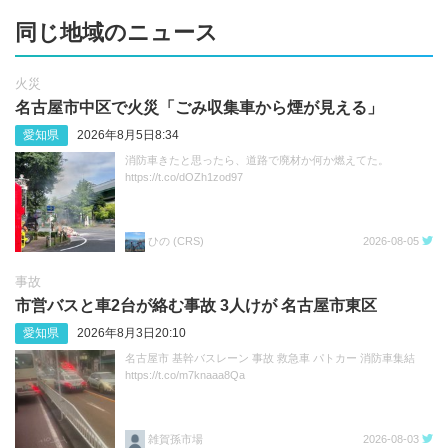
同じ地域のニュース
火災
名古屋市中区で火災「ごみ収集車から煙が見える」
愛知県
2026年8月5日8:34
消防車きたと思ったら、道路で廃材か何か燃えてた。
https://t.co/dOZh1zod97
ひの (CRS)
2026-08-05
事故
市営バスと車2台が絡む事故 3人けが 名古屋市東区
愛知県
2026年8月3日20:10
名古屋市 基幹バスレーン 事故 救急車 パトカー 消防車集結
https://t.co/m7knaaa8Qa
雑賀孫市場
2026-08-03