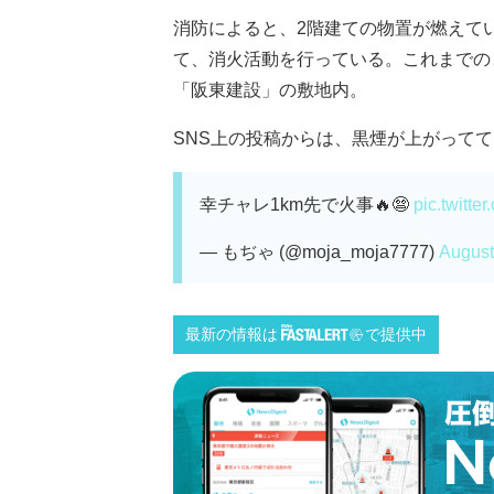
消防によると、2階建ての物置が燃えてい
て、消火活動を行っている。これまでの
「阪東建設」の敷地内。
SNS上の投稿からは、黒煙が上がっててい
幸チャレ1km先で火事🔥😨
pic.twitt
— もぢゃ (@moja_moja7777)
August
最新の情報は
で提供中