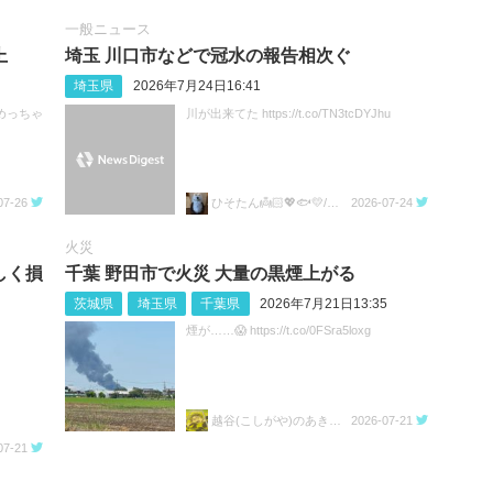
一般ニュース
上
埼玉 川口市などで冠水の報告相次ぐ
埼玉県
2026年7月24日16:41
めっちゃ
川が出来てた https://t.co/TN3tcDYJhu
07-26
ひそたん👼🏻💖🐟️💛/🍚💙🐼🧡
2026-07-24
火災
しく損
千葉 野田市で火災 大量の黒煙上がる
茨城県
埼玉県
千葉県
2026年7月21日13:35
煙が……😱 https://t.co/0FSra5loxg
越谷(こしがや)のあきらちゃん
2026-07-21
07-21