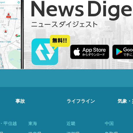
事故
ライフライン
気象・
・甲信越
東海
近畿
中国