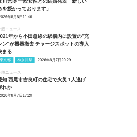
及川光博 一般女性との結婚発表「新しい
命を授かっております」
2026年8月8日11:46
一般ニュース
2021年から小田急線の駅構内に設置の"充
レン"が機器撤去 チャージスポットの導入
決まる
東京都
神奈川県
2026年8月7日20:29
一般ニュース
愛知 西尾市吉良町の住宅で火災 1人逃げ
遅れか
2026年8月7日17:20