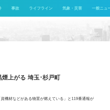
件
事故
ライフライン
気象・災害
一般ニュ
煙上がる 埼玉･杉戸町
で「資機材などがある物置が燃えている」と119番通報が