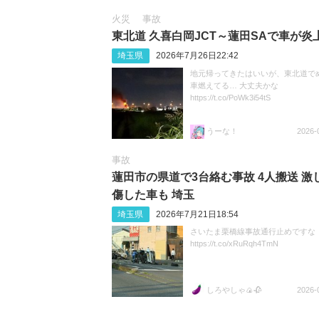
火災
事故
東北道 久喜白岡JCT～蓮田SAで車が炎
埼玉県
2026年7月26日22:42
地元帰ってきたはいいが、東北道で
車燃えてる… 大丈夫かな
https://t.co/PoWk3i54tS
うーな！
2026-
事故
蓮田市の県道で3台絡む事故 4人搬送 激
傷した車も 埼玉
埼玉県
2026年7月21日18:54
さいたま栗橋線事故通行止めですな
https://t.co/xRuRqh4TmN
しろやしゃ🍙🥀
2026-