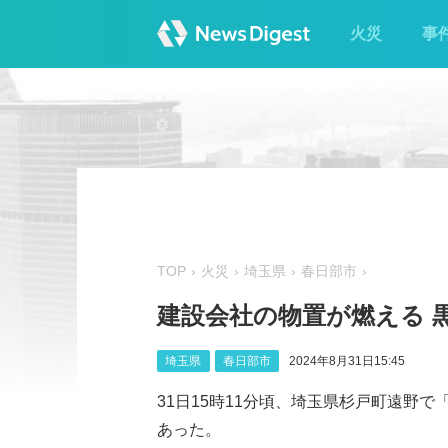
火災
事
TOP
火災
埼玉県
春日部市
建設会社の物置が燃える 黒
埼玉県
春日部市
2024年8月31日15:45
31日15時11分頃、埼玉県杉戸町遠野
あった。