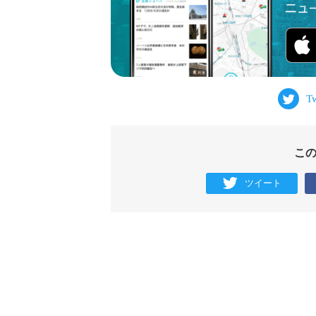
こ
ツイート