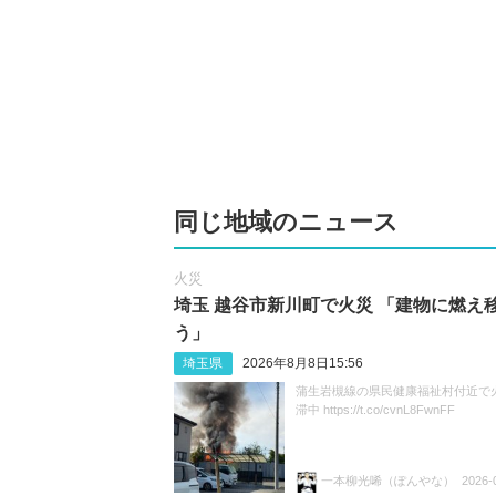
同じ地域のニュース
火災
埼玉 越谷市新川町で火災 「建物に燃え
う」
埼玉県
2026年8月8日15:56
蒲生岩槻線の県民健康福祉村付近で
滞中 https://t.co/cvnL8FwnFF
一本柳光唏（ぽんやな）
2026-