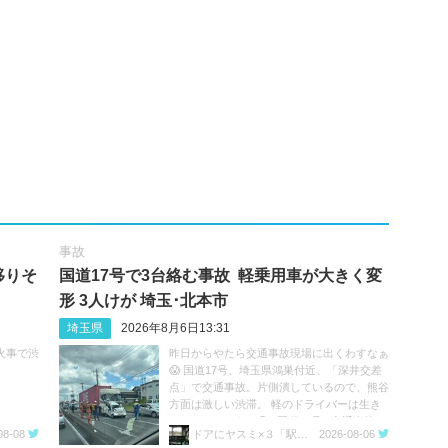
事故
移りそ
国道17号で3台絡む事故 軽乗用車が大きく変
形 3人けが 埼玉･北本市
埼玉県
2026年8月6日13:31
火事で渋
昨日からやたら交通事故現場に出くわすなぁ
😱 国道17号、埼玉県鴻巣付近、「深井交差
点」で交通事故。片側潰しているので、熊谷
方面は激しい渋滞。 軽のドライバーは生き
ているのだろうか😓 #国道17号 #交通事故 #
08-08
ドアにヤスミ×３「駅員ボヤキ垢」
2026-08-06
渋滞 https://t.co/sGeXdbCMfk