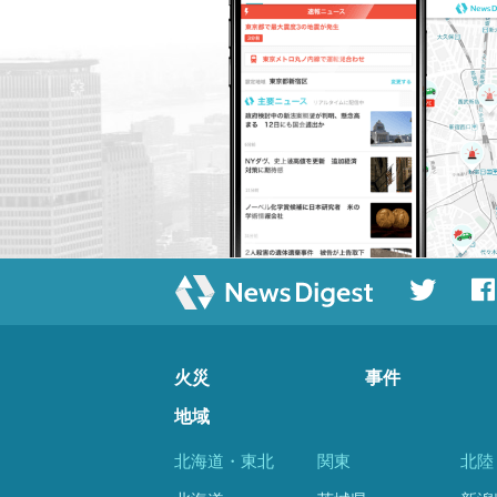
火災
事件
地域
北海道・東北
関東
北陸