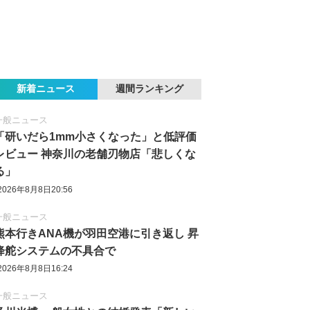
新着ニュース
週間ランキング
一般ニュース
「研いだら1mm小さくなった」と低評価
レビュー 神奈川の老舗刃物店「悲しくな
る」
2026年8月8日20:56
一般ニュース
熊本行きANA機が羽田空港に引き返し 昇
降舵システムの不具合で
2026年8月8日16:24
一般ニュース