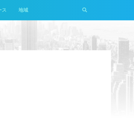
ース
地域