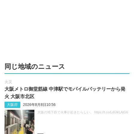
同じ地域のニュース
火災
大阪メトロ御堂筋線 中津駅でモバイルバッテリーから発
火 大阪市北区
大阪府
2026年8月8日10:56
大阪の地下鉄で火事が起きたらしい。 https://t.co/LdUikLAtG6