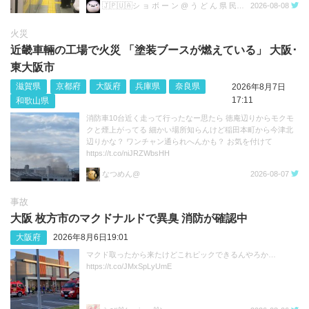
🇯🇵🇺🇦シ ョ ボ ー ン @ う ど ん 県 民💙💛
2026-08-08
火災
近畿車輛の工場で火災 「塗装ブースが燃えている」 大阪･
東大阪市
滋賀県
京都府
大阪府
兵庫県
奈良県
2026年8月7日
17:11
和歌山県
消防車10台近く走って行ったなー思たら 徳庵辺りからモクモ
クと煙上がってる 細かい場所知らんけど稲田本町から今津北
辺りかな？ ワンチャン通られへんかも？ お気を付けて
https://t.co/niJRZWbsHH
なつめん@
2026-08-07
事故
大阪 枚方市のマクドナルドで異臭 消防が確認中
大阪府
2026年8月6日19:01
マクド取ったから来たけどこれピックできるんやろか…
https://t.co/JMxSpLyUmE