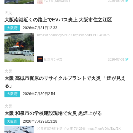
らぴ🐰(rapisan🐰)
2026-08-06
火災
大阪南港近くの路上でEVバス炎上 大阪市住之江区
大阪府
2026年7月31日12:33
https://t.co/h8nay5POd7 https://t.co/BLPHE4Bm7h
配車マンA君
2026-07-31
火災
大阪 高槻市梶原のリサイクルプラントで火災 「煙が見え
る」
大阪府
2026年7月30日2:54
火災
大阪 和泉市の学校建設現場で火災 黒煙上がる
大阪府
2026年7月29日13:28
和泉市富秋町付近で火事 7月29日 https://t.co/zDhgTazf1K