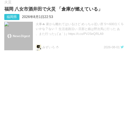
火災
福岡 八女市酒井田で火災 「倉庫が燃えている」
福岡県
2026年8月1日22:53
火事🔥 家から離れてはいるけど めっちゃ近い所 5〜600㍍くら
いかな？ない！ 生活道路沿い 旦那と娘は野次馬に行った あ
、また行った┐(´д｀)┌ https://t.co/PVJSeQRLA9
みずいろ 🍅
2026-08-01