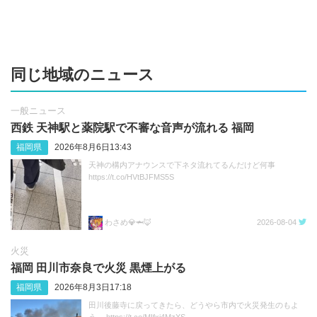
同じ地域のニュース
一般ニュース
西鉄 天神駅と薬院駅で不審な音声が流れる 福岡
福岡県
2026年8月6日13:43
天神の構内アナウンスで下ネタ流れてるんだけど何事
https://t.co/HVtBJFMS5S
わさめ💎🦈🦊
2026-08-04
火災
福岡 田川市奈良で火災 黒煙上がる
福岡県
2026年8月3日17:18
田川後藤寺に戻ってきたら、どうやら市内で火災発生のもよ
う。 https://t.co/MIfxj4MzXS