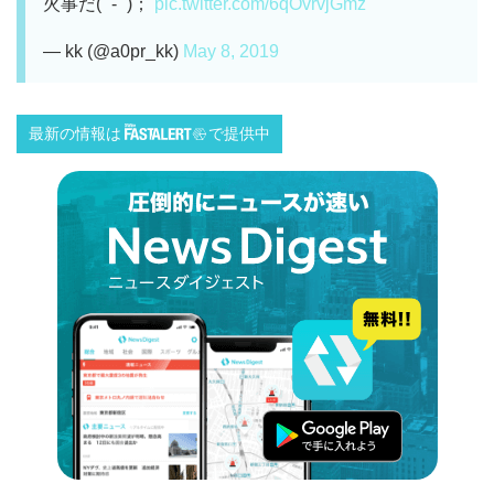
火事だ( ˙-˙ )；
pic.twitter.com/6qOvrvjGmz
— kk (@a0pr_kk)
May 8, 2019
最新の情報は
で提供中