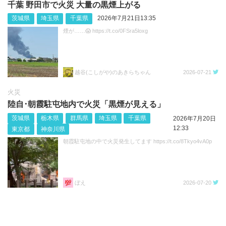
千葉 野田市で火災 大量の黒煙上がる
茨城県
埼玉県
千葉県
2026年7月21日13:35
煙が……😱 https://t.co/0FSra5loxg
越谷(こしがや)のあきらちゃん
2026-07-21
火災
陸自･朝霞駐屯地内で火災「黒煙が見える」
茨城県
栃木県
群馬県
埼玉県
千葉県
2026年7月20日
12:33
東京都
神奈川県
朝霞駐屯地の中で火災発生してます https://t.co/8Tkyo4vA0p
ぼえ
2026-07-20