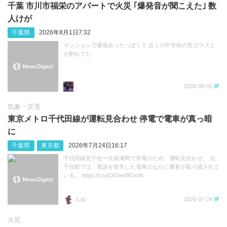
千葉 市川市福栄のアパートで火災 ｢爆発音が聞こえた｣ 数
人けが
千葉県
2026年8月1日7:32
マンションで爆発あったっぽくて 近くの中学校の窓ガラスと
か割れてた
。
2026-08-01
気象・災害
東京メトロ千代田線が運転見合わせ 停電で電車が真っ暗
に
千葉県
東京都
2026年7月24日16:17
千代田線北千住〜北綾瀬間で停電のため、運転見合わせ。 北
千住駅では、電源を喪失した電車のなかに乗客が取り残されて
いる。 https://t.co/DOaerBCw9h
んぬ
2026-07-24
火災