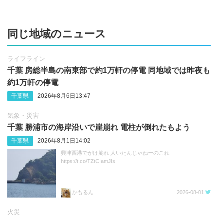
同じ地域のニュース
ライフライン
千葉 房総半島の南東部で約1万軒の停電 同地域では昨夜も
約1万軒の停電
千葉県
2026年8月6日13:47
気象・災害
千葉 勝浦市の海岸沿いで崖崩れ 電柱が倒れたもよう
千葉県
2026年8月1日14:02
興津西港でがけ崩れ 人いたんじゃねーのこれ
https://t.co/TZtCIamJIs
かもるん
2026-08-01
火災