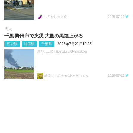
しろやしゃ🍙🥀
2026-07-21
火災
千葉 野田市で火災 大量の黒煙上がる
茨城県
埼玉県
千葉県
2026年7月21日13:35
煙が……😱 https://t.co/0FSra5loxg
越谷(こしがや)のあきらちゃん
2026-07-21