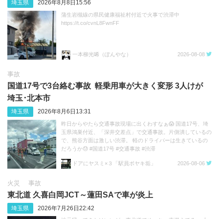
埼玉県
2026年8月8日15:56
蒲生岩槻線の県民健康福祉村付近で火事で渋滞中
https://t.co/cvnL8FwnFF
一本柳光唏（ぽんやな）
2026-08-08
事故
国道17号で3台絡む事故 軽乗用車が大きく変形 3人けが
埼玉･北本市
埼玉県
2026年8月6日13:31
昨日からやたら交通事故現場に出くわすなぁ😱 国道17号、埼
玉県鴻巣付近、「深井交差点」で交通事故。片側潰しているの
で、熊谷方面は激しい渋滞。 軽のドライバーは生きているの
だろうか😓 #国道17号 #交通事故 #渋滞
https://t.co/sGeXdbCMfk
ドアにヤスミ×３「駅員ボヤキ垢」
2026-08-06
火災
事故
東北道 久喜白岡JCT～蓮田SAで車が炎上
埼玉県
2026年7月26日22:42