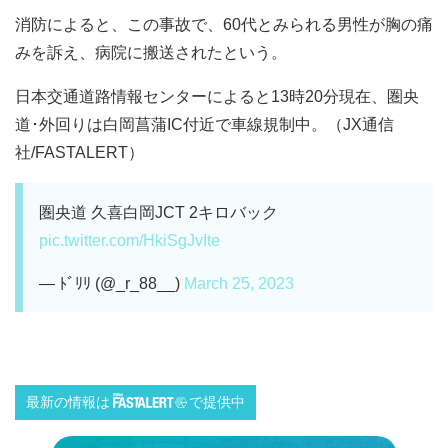
消防によると、この事故で、60代とみられる男性が胸の痛
みを訴え、病院に搬送されたという。
日本交通道路情報センターによると13時20分現在、圏央
道･外回りは白岡菖蒲IC付近で車線規制中。（JX通信
社/FASTALERT）
圏央道 久喜白岡JCT 2キロバック
pic.twitter.com/HkiSgJvIte
— ﾄﾞﾘﾘ (@_r_88__)
March 25, 2023
最新の情報は
で提供中