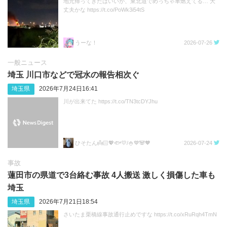
地元帰ってきたはいいが、東北道でめっちゃ車燃えてる… 大
丈夫かな https://t.co/PoWk3i54tS
うーな！
2026-07-26
一般ニュース
埼玉 川口市などで冠水の報告相次ぐ
埼玉県
2026年7月24日16:41
川が出来てた https://t.co/TN3tcDYJhu
ひそたん👼🏻💖🐟️💛/🍚💙🐼🧡
2026-07-24
事故
蓮田市の県道で3台絡む事故 4人搬送 激しく損傷した車も
埼玉
埼玉県
2026年7月21日18:54
さいたま栗橋線事故通行止めですな https://t.co/xRuRqh4TmN