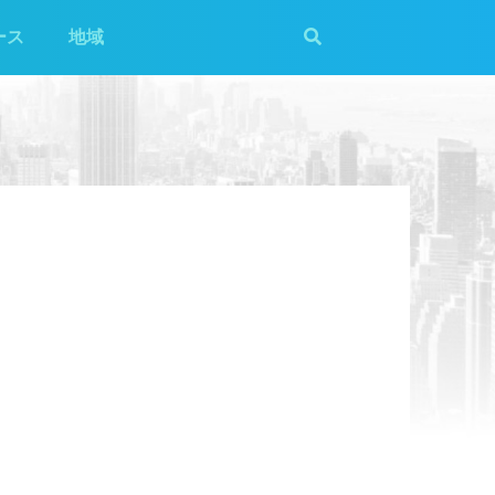
ース
地域