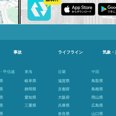
事故
ライフライン
気象・
・甲信越
東海
近畿
中国
県
岐阜県
滋賀県
鳥取県
県
静岡県
京都府
島根県
県
愛知県
大阪府
岡山県
県
三重県
兵庫県
広島県
県
奈良県
山口県