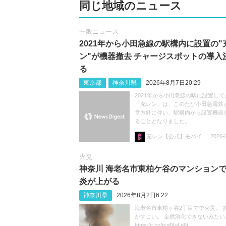
同じ地域のニュース
一般ニュース
2021年から小田急線の駅構内に設置の"
ン"が機器撤去 チャージスポットの導入
る
東京都
神奈川県
2026年8月7日20:29
2021年から小田急線の駅に設置して
「充レン」は、このたび小田急電鉄
営方針に伴い、駅構内から設置機器
ることとなりました。
充レン【公式】モバイルバッテリーレンタル
2026-
火災
神奈川 海老名市東柏ケ谷のマンション
炎が上がる
神奈川県
2026年8月2日6:22
海老名市東柏ヶ谷2丁目でで火災。 
がすごい。 全然消化できないみたい
https://t.co/tcgfXoLe6t