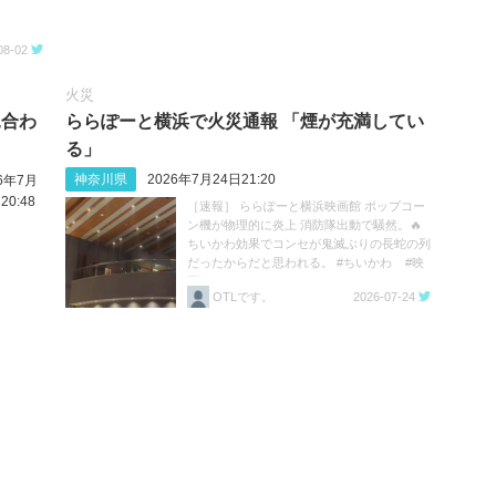
08-02
火災
見合わ
ららぽーと横浜で火災通報 「煙が充満してい
る」
神奈川県
2026年7月24日21:20
26年7月
20:48
［速報］ ららぽーと横浜映画館 ポップコー
ン機が物理的に炎上 消防隊出動で騒然。🔥
ちいかわ効果でコンセが鬼滅ぶりの長蛇の列
だったからだと思われる。 #ちいかわ #映
画ちいかわ https://t.co/HK2ivZFE2B
OTLです。
2026-07-24