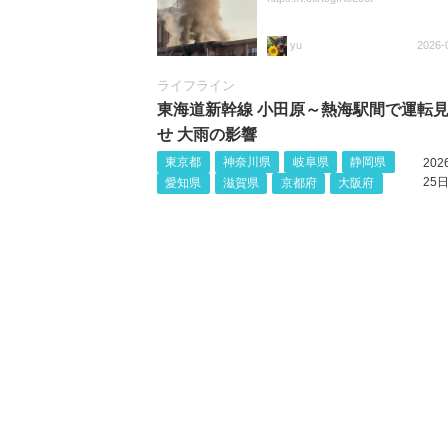
yu
2026-
ライフライン
東海道新幹線 小田原～熱海駅間で運転
せ 大雨の影響
東京都
神奈川県
岐阜県
静岡県
20
25日
愛知県
滋賀県
京都府
大阪府