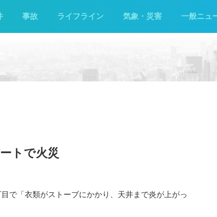
件
事故
ライフライン
気象・災害
一般ニュ
パートで火災
3丁目で「衣類がストーブにかかり、天井まで炎が上がっ