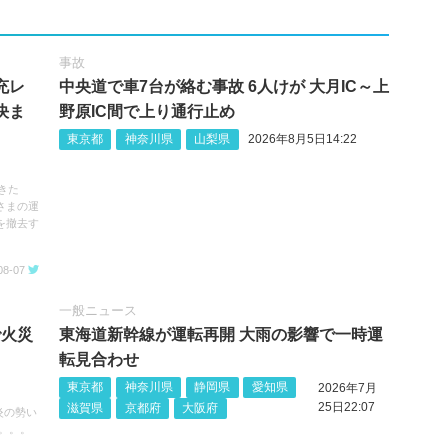
事故
充レ
中央道で車7台が絡む事故 6人けが 大月IC～上
決ま
野原IC間で上り通行止め
東京都
神奈川県
山梨県
2026年8月5日14:22
きた
さまの運
を撤去す
08-07
一般ニュース
で火災
東海道新幹線が運転再開 大雨の影響で一時運
転見合わせ
東京都
神奈川県
静岡県
愛知県
2026年7月
25日22:07
滋賀県
京都府
大阪府
炎の勢い
。。。