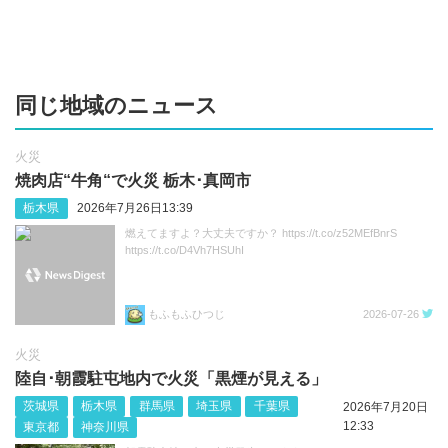
同じ地域のニュース
火災
焼肉店“牛角“で火災 栃木･真岡市
栃木県
2026年7月26日13:39
燃えてますよ？大丈夫ですか？ https://t.co/z52MEfBnrS
https://t.co/D4Vh7HSUhI
もふもふひつじ
2026-07-26
火災
陸自･朝霞駐屯地内で火災「黒煙が見える」
茨城県
栃木県
群馬県
埼玉県
千葉県
2026年7月20日
12:33
東京都
神奈川県