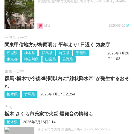
朝霞駐屯地の中で火災発生してます https://t.co/8Tkyo4vA0p
ぼえ
2026-07-20
一般ニュース
関東甲信地方が梅雨明け 平年より1日遅く 気象庁
茨城県
栃木県
群馬県
埼玉県
千葉県
2026年7月20
日11:03
東京都
神奈川県
山梨県
長野県
気象・災害
群馬･栃木で今後3時間以内に"線状降水帯"が発生するおそ
れ
栃木県
群馬県
2026年7月17日21:54
火災
栃木 さくら市氏家で火災 爆発音の情報も
栃木県
2026年7月16日3:14
さくら市で火災 爆発炎上 https://t.co/XBV7lXPVcy