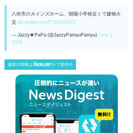
八街市のカインズホーム、朝陽小学校近くで建物火
災
pic.twitter.com/f73D04MJOZ
— Jazzy🍀PaPa (@JazzyPamyuPamyu)
June 1,
2024
最新の情報は
で提供中