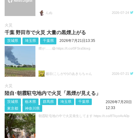
んぬ
2026-07-24
火災
千葉 野田市で火災 大量の黒煙上がる
茨城県
埼玉県
千葉県
2026年7月21日13:35
煙が……😱 https://t.co/0FSra5loxg
越谷(こしがや)のあきらちゃん
2026-07-21
火災
陸自･朝霞駐屯地内で火災「黒煙が見える」
茨城県
栃木県
群馬県
埼玉県
千葉県
2026年7月20日
12:33
東京都
神奈川県
朝霞駐屯地の中で火災発生してます https://t.co/8Tkyo4vA0p