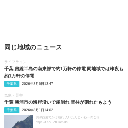
同じ地域のニュース
ライフライン
千葉 房総半島の南東部で約1万軒の停電 同地域では昨夜も
約1万軒の停電
千葉県
2026年8月6日13:47
気象・災害
千葉 勝浦市の海岸沿いで崖崩れ 電柱が倒れたもよう
千葉県
2026年8月1日14:02
興津西港でがけ崩れ 人いたんじゃねーのこれ
https://t.co/TZtCIamJIs