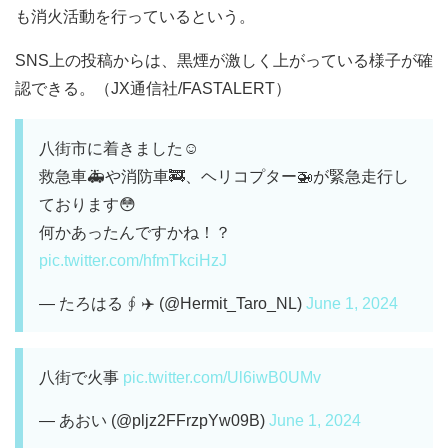
も消火活動を行っているという。
SNS上の投稿からは、黒煙が激しく上がっている様子が確
認できる。（JX通信社/FASTALERT）
八街市に着きました☺️
救急車🚑や消防車🚒、ヘリコプター🚁が緊急走行し
ております😳
何かあったんですかね！？
pic.twitter.com/hfmTkciHzJ
— たろはる ∮ ✈️ (@Hermit_Taro_NL)
June 1, 2024
八街で火事
pic.twitter.com/Ul6iwB0UMv
— あおい (@pljz2FFrzpYw09B)
June 1, 2024