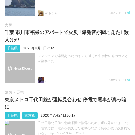
かもるん
2026-08-01
火災
千葉 市川市福栄のアパートで火災 ｢爆発音が聞こえた｣ 数
人けが
千葉県
2026年8月1日7:32
マンションで爆発あったっぽくて 近くの中学校の窓ガラスと
か割れてた
。
2026-08-01
気象・災害
東京メトロ千代田線が運転見合わせ 停電で電車が真っ暗
に
千葉県
東京都
2026年7月24日16:17
千代田線北千住〜北綾瀬間で停電のため、運転見合わせ。 北
千住駅では、電源を喪失した電車のなかに乗客が取り残されて
いる。 https://t.co/DOaerBCw9h