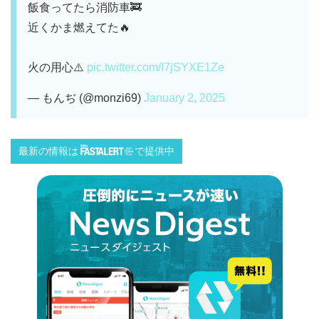
飯食ってたら消防車🚒
近くかま燃えてた🔥
火の用心⚠️
pic.twitter.com/I7jSYXE1Ze
— もんぢ (@monzi69)
January 2, 2025
最新の情報は
で提供中