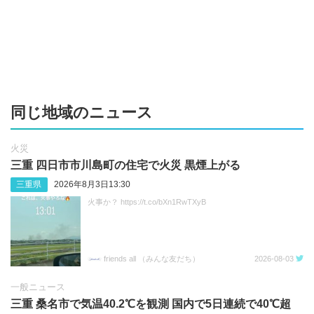
同じ地域のニュース
火災
三重 四日市市川島町の住宅で火災 黒煙上がる
三重県
2026年8月3日13:30
火事か？ https://t.co/bXn1RwTXyB
friends all （みんな友だち）
2026-08-03
一般ニュース
三重 桑名市で気温40.2℃を観測 国内で5日連続で40℃超