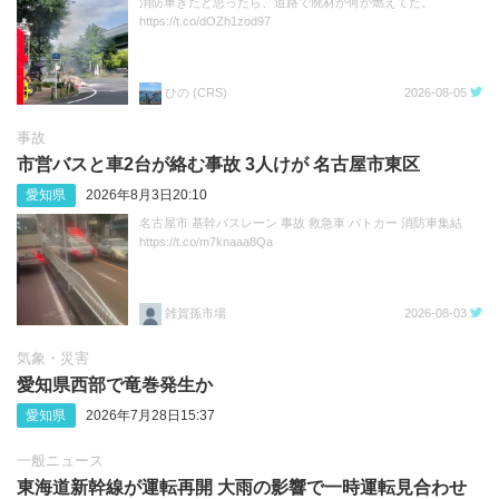
消防車きたと思ったら、道路で廃材か何か燃えてた。
https://t.co/dOZh1zod97
ひの (CRS)
2026-08-05
事故
市営バスと車2台が絡む事故 3人けが 名古屋市東区
愛知県
2026年8月3日20:10
名古屋市 基幹バスレーン 事故 救急車 パトカー 消防車集結
https://t.co/m7knaaa8Qa
雑賀孫市場
2026-08-03
気象・災害
愛知県西部で竜巻発生か
愛知県
2026年7月28日15:37
一般ニュース
東海道新幹線が運転再開 大雨の影響で一時運転見合わせ