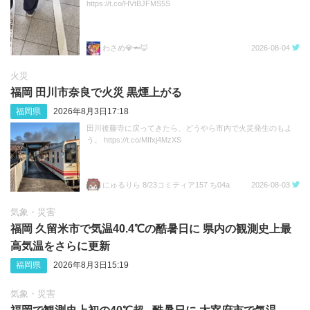
https://t.co/HVtBJFMS5S
わさめ💎🦈🦊
2026-08-04
火災
福岡 田川市奈良で火災 黒煙上がる
福岡県
2026年8月3日17:18
田川後藤寺に戻ってきたら、どうやら市内で火災発生のもよ
う。 https://t.co/MIfxj4MzXS
にゅるりら 8/23コミティア157 ち04a
2026-08-03
気象・災害
福岡 久留米市で気温40.4℃の酷暑日に 県内の観測史上最
高気温をさらに更新
福岡県
2026年8月3日15:19
気象・災害