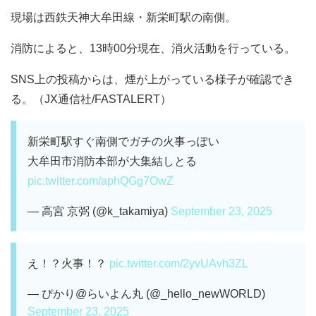
現場は西鉄天神大牟田線・新栄町駅の南側。
消防によると、13時00分現在、消火活動を行っている。
SNS上の投稿からは、煙が上がっている様子が確認でき
る。（JX通信社/FASTALERT）
新栄町駅すぐ南側でガチの火事っぽい
大牟田市消防本部が大集結しとる
pic.twitter.com/aphQGg7OwZ
— 高宮 京弼 (@k_takamiya)
September 23, 2025
え！？火事！？
pic.twitter.com/2yvUAvh3ZL
— ぴかり@らいよん丸 (@_hello_newWORLD)
September 23, 2025