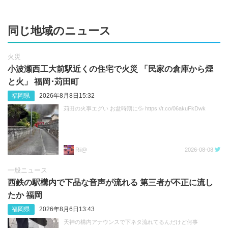
同じ地域のニュース
火災
小波瀬西工大前駅近くの住宅で火災 「民家の倉庫から煙
と火」 福岡･苅田町
福岡県
2026年8月8日15:32
苅田の火事エグい お盆時期に💦 https://t.co/06akuFkDwk
Rii@
2026-08-08
一般ニュース
西鉄の駅構内で下品な音声が流れる 第三者が不正に流し
たか 福岡
福岡県
2026年8月6日13:43
天神の構内アナウンスで下ネタ流れてるんだけど何事