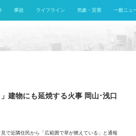
件
事故
ライフライン
気象・災害
一般ニュ
」建物にも延焼する火事 岡山･浅口
町占見で近隣住民から「広範囲で草が燃えている」と通報