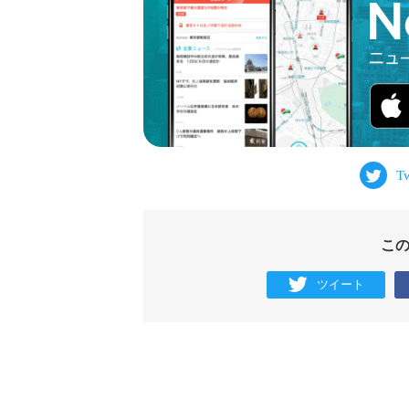
こ
ツイート