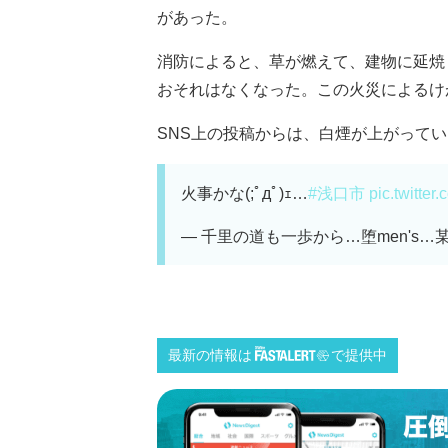
があった。
消防によると、草が燃えて、建物に延焼
おそれはなくなった。この火災によるけ
SNS上の投稿からは、白煙が上がっている
火事かな(;ﾟдﾟ)ｪ…
#浅口市
pic.twitte
— 千里の道も一歩から…堕men's…某(sore
最新の情報は
で提供中