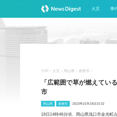
火災
事
TOP
火災
岡山県
倉敷市
「広範囲で草が燃えている
市
岡山県
倉敷市
2023年10月18日15:32
18日14時46分頃、岡山県浅口市金光