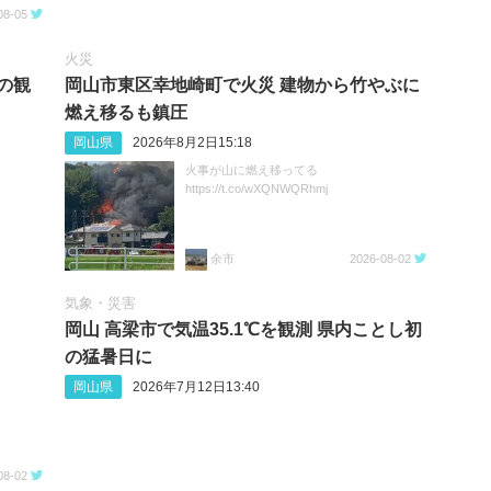
08-05
火災
月の観
岡山市東区幸地崎町で火災 建物から竹やぶに
燃え移るも鎮圧
岡山県
2026年8月2日15:18
火事が山に燃え移ってる
https://t.co/wXQNWQRhmj
余市
2026-08-02
気象・災害
岡山 高梁市で気温35.1℃を観測 県内ことし初
の猛暑日に
岡山県
2026年7月12日13:40
08-02