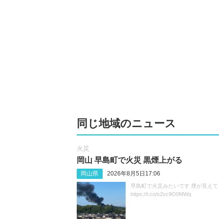
同じ地域のニュース
火災
岡山 早島町で火災 黒煙上がる
岡山県
2026年8月5日17:06
早島町で火災みたいです 煙が見えて
https://t.co/s2vc9O0MWq