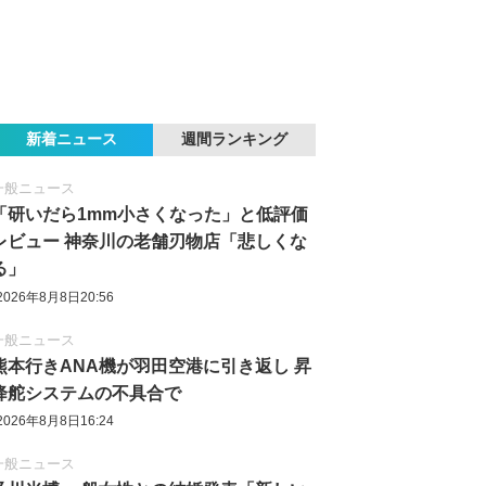
新着ニュース
週間ランキング
一般ニュース
「研いだら1mm小さくなった」と低評価
レビュー 神奈川の老舗刃物店「悲しくな
る」
2026年8月8日20:56
一般ニュース
熊本行きANA機が羽田空港に引き返し 昇
降舵システムの不具合で
2026年8月8日16:24
一般ニュース