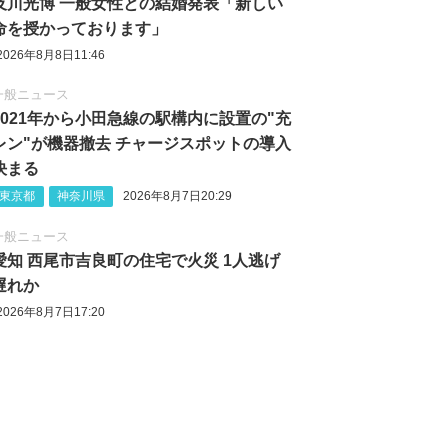
及川光博 一般女性との結婚発表「新しい
命を授かっております」
2026年8月8日11:46
一般ニュース
2021年から小田急線の駅構内に設置の"充
レン"が機器撤去 チャージスポットの導入
決まる
東京都
神奈川県
2026年8月7日20:29
一般ニュース
愛知 西尾市吉良町の住宅で火災 1人逃げ
遅れか
2026年8月7日17:20