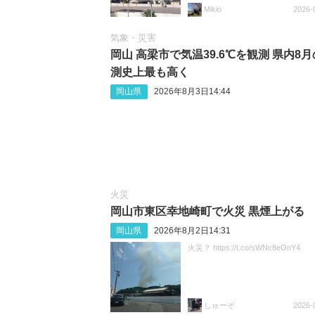
Mikio
2026-
気象・災害
岡山 高梁市で気温39.6℃を観測 県内8
測史上最も高く
岡山県
2026年8月3日14:44
火災
岡山市東区幸地崎町で火災 黒煙上がる
岡山県
2026年8月2日14:31
火災？ https://t.co/sWNc8eOnY4
しゅーぞ
2026-