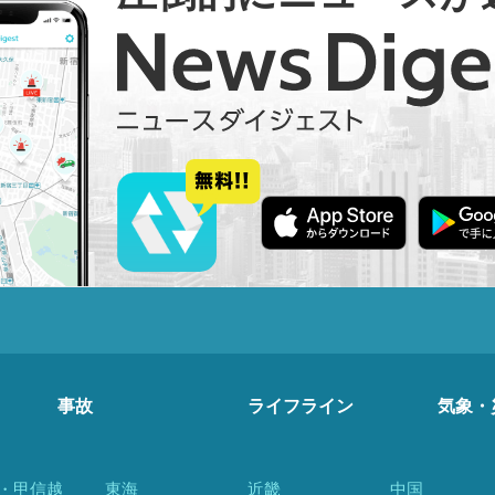
事故
ライフライン
気象・
・甲信越
東海
近畿
中国