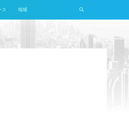
ース
地域