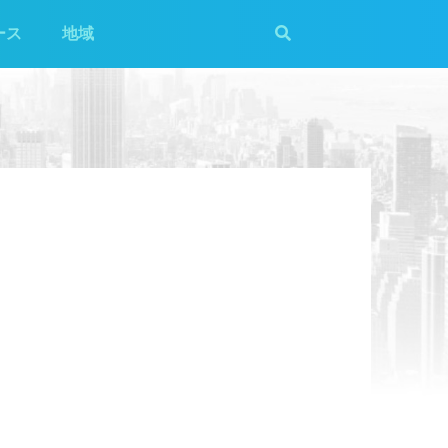
ース
地域