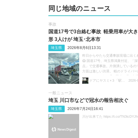
同じ地域のニュース
事故
国道17号で3台絡む事故 軽乗用車が大
形 3人けが 埼玉･北本市
埼玉県
2026年8月6日13:31
昨日からやたら交通事故現場に出く
😱 国道17号、埼玉県鴻巣付近、「
点」で交通事故。片側潰しているの
方面は激しい渋滞。 軽のドライバー
ているのだろうか😓 #国道17号 #交通
ドアにヤスミ×３「駅員ボヤキ垢」
2026-
渋滞 https://t.co/sGeXdbCMfk
一般ニュース
埼玉 川口市などで冠水の報告相次ぐ
埼玉県
2026年7月24日16:41
川が出来てた https://t.co/TN3tcDYJh