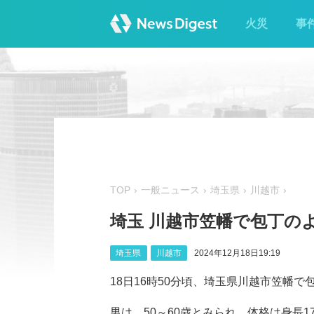
火災
事
TOP
一般ニュース
埼玉県
川越市
埼玉 川越市笠幡で包丁の
埼玉県
川越市
2024年12月18日19:19
18日16時50分頃、埼玉県川越市笠幡
男は、50～60歳とみられ、体格は身長