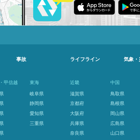
事故
ライフライン
気象・
・甲信越
東海
近畿
中国
県
岐阜県
滋賀県
鳥取県
県
静岡県
京都府
島根県
県
愛知県
大阪府
岡山県
県
三重県
兵庫県
広島県
県
奈良県
山口県