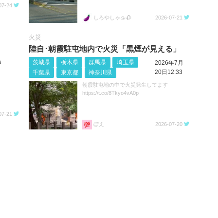
07-24
しろやしゃ🍙🥀
2026-07-21
火災
陸自･朝霞駐屯地内で火災「黒煙が見える」
5
茨城県
栃木県
群馬県
埼玉県
2026年7月
20日12:33
千葉県
東京都
神奈川県
朝霞駐屯地の中で火災発生してます
https://t.co/8Tkyo4vA0p
07-21
ぼえ
2026-07-20