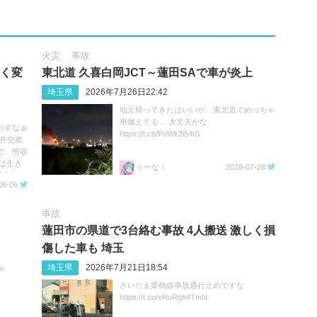
火災
事故
きく変
東北道 久喜白岡JCT～蓮田SAで車が炎上
埼玉県
2026年7月26日22:42
地元帰ってきたはいいが、東北道でめっちゃ
車燃えてる… 大丈夫かな
わすなぁ
https://t.co/PoWk3i54tS
深井交差
で、熊谷
は生き
うーな！
2026-07-26
事故 #
08-06
事故
蓮田市の県道で3台絡む事故 4人搬送 激しく損
傷した車も 埼玉
埼玉県
2026年7月21日18:54
u
さいたま栗橋線事故通行止めですな
https://t.co/xRuRqh4TmN