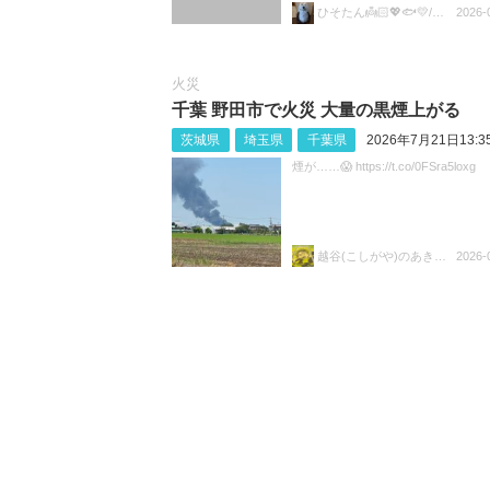
ひそたん👼🏻💖🐟️💛/🍚💙🐼🧡
2026-
火災
千葉 野田市で火災 大量の黒煙上がる
茨城県
埼玉県
千葉県
2026年7月21日13:3
煙が……😱 https://t.co/0FSra5loxg
越谷(こしがや)のあきらちゃん
2026-