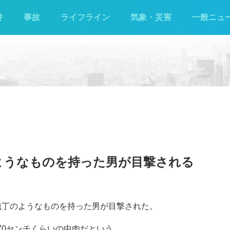
件
事故
ライフライン
気象・災害
一般ニュ
ようなものを持った男が目撃される
で包丁のようなものを持った男が目撃された。
170センチくらいの中肉だという。