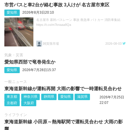
市営バスと車2台が絡む事故 3人けが 名古屋市東区
愛知県
2026年8月3日20:10
名古屋市 基幹バスレーン 事故 救急車 パトカー 消防車集結
https://t.co/m7knaaa8Qa
雑賀孫市場
2026-08-03
気象・災害
愛知県西部で竜巻発生か
愛知県
2026年7月28日15:37
一般ニュース
東海道新幹線が運転再開 大雨の影響で一時運転見合わせ
東京都
神奈川県
静岡県
愛知県
滋賀県
2026年7月25日
22:07
京都府
大阪府
ライフライン
東海道新幹線 小田原～熱海駅間で運転見合わせ 大雨の影
響