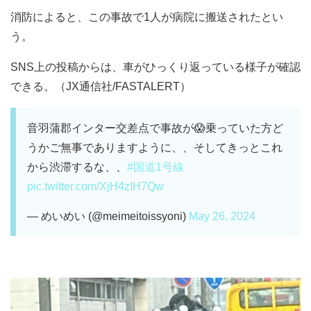
消防によると、この事故で1人が病院に搬送されたとい
う。
SNS上の投稿からは、車がひっくり返っている様子が確認
できる。（JX通信社/FASTALERT）
音羽蒲郡インター交差点で事故が😱乗っていた方ど
うかご無事でありますように、、そしてきっとこれ
から渋滞するな、、
#国道1号線
pic.twitter.com/XjH4zIH7Qw
— めいめい (@meimeitoissyoni)
May 26, 2024