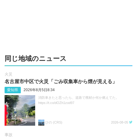
同じ地域のニュース
火災
名古屋市中区で火災「ごみ収集車から煙が見える」
愛知県
2026年8月5日8:34
消防車きたと思ったら、道路で廃材か何か燃えてた。
https://t.co/dOZh1zod97
ひの (CRS)
2026-08-05
事故