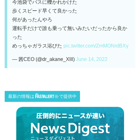
今池袋でバスに轢かれかけた
歩くスピード早くて良かった
何があったんやろ
運転手だけで誰も乗って無いみたいだったから良か
った
めっちゃガラス浴びた
pic.twitter.com/ZmMONrdBXy
— 茜CEO (@dr_akane_Xlll)
June 14, 2022
最新の情報は
で提供中