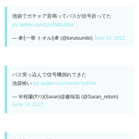
池袋でガチャア音鳴ってバスが信号折ってた
pic.twitter.com/z2vJMdUp5a
— 🍇🍾一華 トオル🍾🍇 (@torutsumiki)
June 14, 2022
バス突っ込んで信号機倒れてきた
池袋怖い
pic.twitter.com/VwukYsoFAA
— 🌸桜蘭(ｻﾗﾝ)(Saran)@趣味垢 (@Saran_return)
June 14, 2022