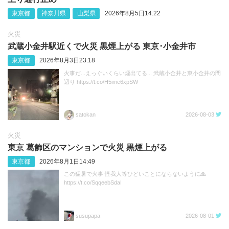
東京都
神奈川県
山梨県
2026年8月5日14:22
火災
武蔵小金井駅近くで火災 黒煙上がる 東京･小金井市
東京都
2026年8月3日23:18
火事だ...えっぐいくらい煙出てる... 武蔵小金井と東小金井の間
辺り https://t.co/H5ime6xpSW
satokan
2026-08-03
火災
東京 葛飾区のマンションで火災 黒煙上がる
東京都
2026年8月1日14:49
この猛暑で火事 怪我人等ひどいことにならないように🙏
https://t.co/SqqeebSdaI
susupapa
2026-08-01