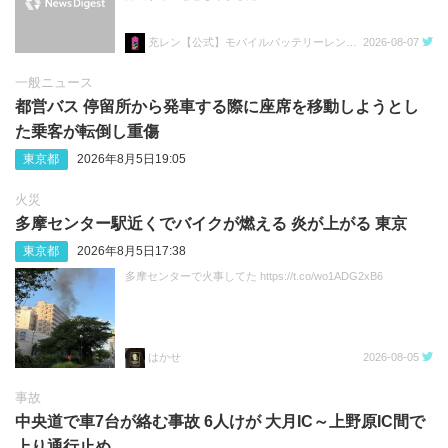
充レン【公式】モバイルバッテリーレンタル
2026-08-07
一般ニュース
都営バス 停留所から発車する際に座席を移動しようとし
た乗客が転倒し重傷
東京都
2026年8月5日19:05
火災
多摩センター駅近くでバイクが燃える 炎が上がる 東京
東京都
2026年8月5日17:38
多摩センターで火事してた https://t.co/wo1ADG2xB6
はかせ
2026-08-05
事故
中央道で車7台が絡む事故 6人けが 大月IC～上野原IC間で
上り通行止め