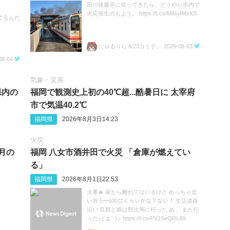
田川後藤寺に戻ってきたら、どうやら市内で
火災発生のもよう。 https://t.co/MIfxj4MzXS
てるんだ
にゅるりら 8/23コミティア157 ち04a
2026-08-03
08-04
気象・災害
県内の
福岡で観測史上初の40℃超...酷暑日に 太宰府
市で気温40.2℃
福岡県
2026年8月3日14:23
火災
8月の
福岡 八女市酒井田で火災 「倉庫が燃えてい
る」
福岡県
2026年8月1日22:53
火事🔥 家から離れてはいるけど めっちゃ近
い所 5〜600㍍くらいかな？ない！ 生活道路
沿い 旦那と娘は野次馬に行った あ 、また行
った┐(´д｀)┌ https://t.co/PVJSeQRLA9