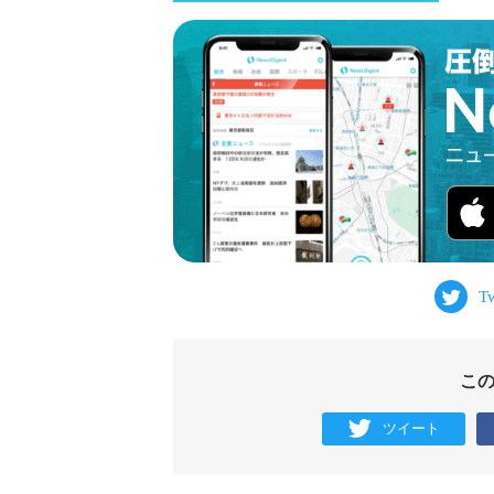
こ
ツイート