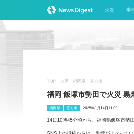
火災
事
TOP
火災
福岡県
直方市
福岡 飯塚市勢田で火災 黒
福岡県
直方市
2025年1月14日11:09
14日10時45分頃から、福岡県飯塚市
SNS上の投稿からは、黒煙が上がっている