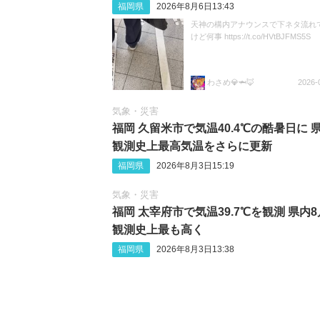
福岡県
2026年8月6日13:43
天神の構内アナウンスで下ネタ流れ
けど何事 https://t.co/HVtBJFMS5S
わさめ💎🦈🦊
2026-
気象・災害
福岡 久留米市で気温40.4℃の酷暑日に 
観測史上最高気温をさらに更新
福岡県
2026年8月3日15:19
気象・災害
福岡 太宰府市で気温39.7℃を観測 県内
観測史上最も高く
福岡県
2026年8月3日13:38