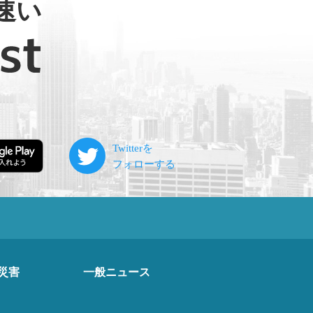
速い
災害
一般ニュース