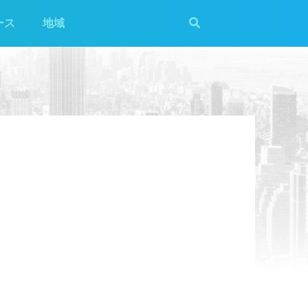
ース
地域