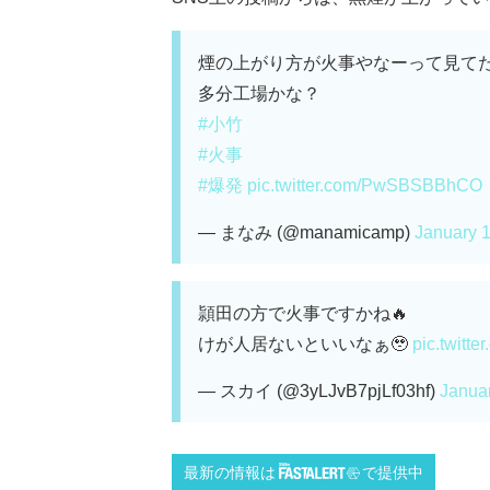
煙の上がり方が火事やなーって見てた
多分工場かな？
#小竹
#火事
#爆発
pic.twitter.com/PwSBSBBhCO
— まなみ (@manamicamp)
January 
頴田の方で火事ですかね🔥
けが人居ないといいなぁ🥹
pic.twitt
— スカイ (@3yLJvB7pjLf03hf)
Janua
最新の情報は
で提供中