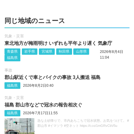
同じ地域のニュース
気象・災害
東北地方が梅雨明け いずれも平年より遅く 気象庁
青森県
岩手県
宮城県
秋田県
山形県
2026年8月4日
11:04
福島県
事故
郡山駅近くで車とバイクの事故 3人搬送 福島
福島県
2026年8月2日0:40
気象・災害
福島 郡山市などで冠水の報告相次ぐ
福島県
2026年7月17日11:55
急な土砂降りで、市内あちこちで冠水状態。お気をつけて。 #
郡山市 #イマソラ #空ネット https://t.co/1mGRvCbV5u