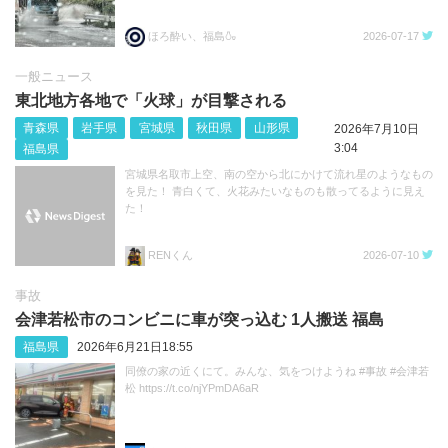
ほろ酔い、福島🍶
2026-07-17
一般ニュース
東北地方各地で「火球」が目撃される
青森県
岩手県
宮城県
秋田県
山形県
2026年7月10日
3:04
福島県
宮城県名取市上空、南の空から北にかけて流れ星のようなもの
を見た！ 青白くて、火花みたいなものも散ってるように見え
た！
RENくん
2026-07-10
事故
会津若松市のコンビニに車が突っ込む 1人搬送 福島
福島県
2026年6月21日18:55
同僚の家の近くにて。みんな、気をつけようね #事故 #会津若
松 https://t.co/njYPmDA6aR