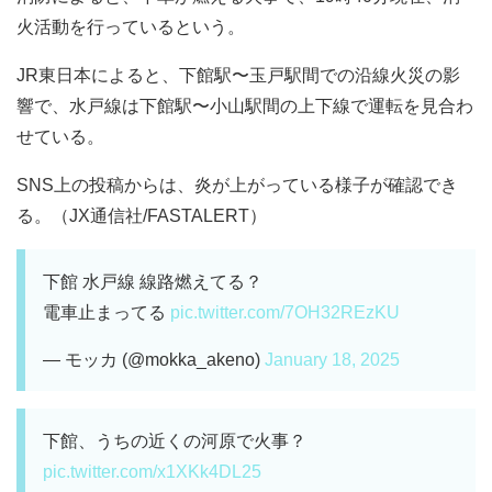
火活動を行っているという。
JR東日本によると、下館駅〜玉戸駅間での沿線火災の影
響で、水戸線は下館駅〜小山駅間の上下線で運転を見合わ
せている。
SNS上の投稿からは、炎が上がっている様子が確認でき
る。（JX通信社/FASTALERT）
下館 水戸線 線路燃えてる？
電車止まってる
pic.twitter.com/7OH32REzKU
— モッカ (@mokka_akeno)
January 18, 2025
下館、うちの近くの河原で火事？
pic.twitter.com/x1XKk4DL25