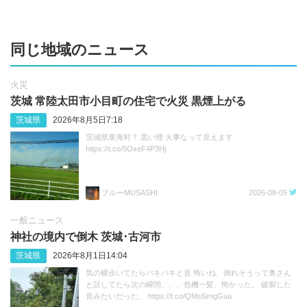
同じ地域のニュース
火災
茨城 常陸太田市小目町の住宅で火災 黒煙上がる
茨城県
2026年8月5日7:18
茨城県東海村？ 黒い煙 火事なって見えます
https://t.co/5OxeF4P3Hj
ブルーMUSASHI
2026-08-05
一般ニュース
神社の境内で倒木 茨城･古河市
茨城県
2026年8月1日14:04
気の横歩いてたらバキバキと音 怖いね、倒れそうって奥さん
と話してたら次の瞬間、、、危機一髪、怖かった。 破裂した
音みたいだった、 https://t.co/QMs6imgGua