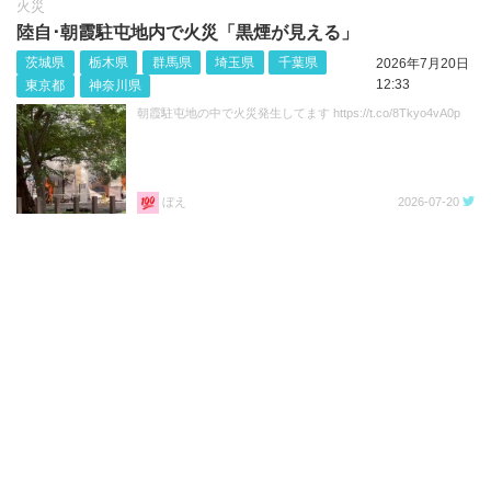
火災
陸自･朝霞駐屯地内で火災「黒煙が見える」
茨城県
栃木県
群馬県
埼玉県
千葉県
2026年7月20日
12:33
東京都
神奈川県
朝霞駐屯地の中で火災発生してます https://t.co/8Tkyo4vA0p
ぼえ
2026-07-20