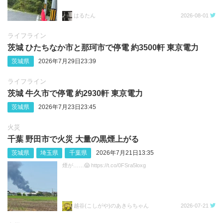
はるたん
2026-08-01
ライフライン
茨城 ひたちなか市と那珂市で停電 約3500軒 東京電力
茨城県
2026年7月29日23:39
ライフライン
茨城 牛久市で停電 約2930軒 東京電力
茨城県
2026年7月23日23:45
火災
千葉 野田市で火災 大量の黒煙上がる
茨城県
埼玉県
千葉県
2026年7月21日13:35
煙が……😱 https://t.co/0FSra5loxg
越谷(こしがや)のあきらちゃん
2026-07-21