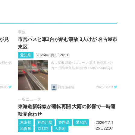
事故
が見
市営バスと車2台が絡む事故 3人けが 名古屋市
東区
愛知県
2026年8月3日20:10
か何か燃
名古屋市 基幹バスレーン 事故 救急車 パト
カー 消防車集結 https://t.co/m7knaaa8Qa
08-05
雑賀孫市場
2026-08-03
一般ニュース
東海道新幹線が運転再開 大雨の影響で一時運
転見合わせ
東京都
神奈川県
静岡県
愛知県
2026年7月
25日22:07
滋賀県
京都府
大阪府