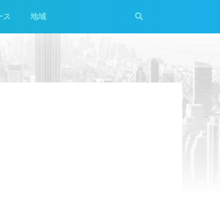
ース
地域