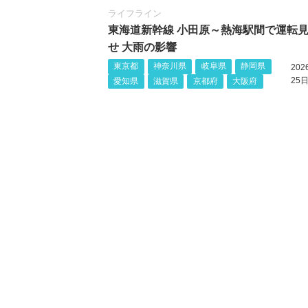
ライフライン
東海道新幹線 小田原～熱海駅間で運転
せ 大雨の影響
東京都
神奈川県
岐阜県
静岡県
20
25日
愛知県
滋賀県
京都府
大阪府