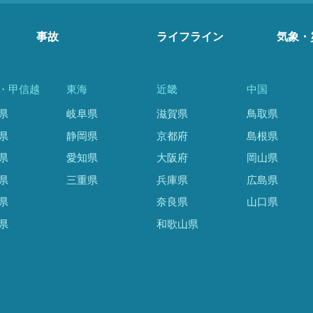
事故
ライフライン
気象・
・甲信越
東海
近畿
中国
県
岐阜県
滋賀県
鳥取県
県
静岡県
京都府
島根県
県
愛知県
大阪府
岡山県
県
三重県
兵庫県
広島県
県
奈良県
山口県
県
和歌山県