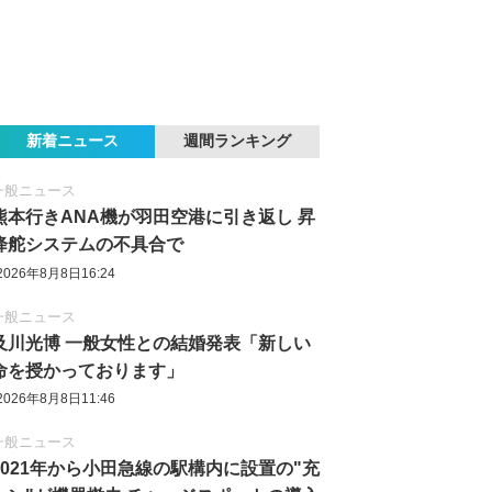
新着ニュース
週間ランキング
一般ニュース
熊本行きANA機が羽田空港に引き返し 昇
降舵システムの不具合で
2026年8月8日16:24
一般ニュース
及川光博 一般女性との結婚発表「新しい
命を授かっております」
2026年8月8日11:46
一般ニュース
2021年から小田急線の駅構内に設置の"充