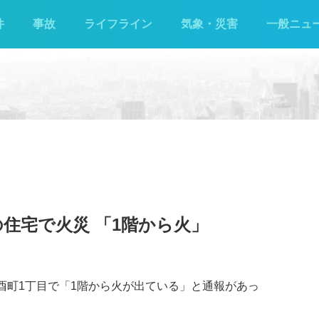
件
事故
ライフライン
気象・災害
一般ニュ
の住宅で火災 「1階から火」
田酉町1丁目で「1階から火が出ている」と通報があっ