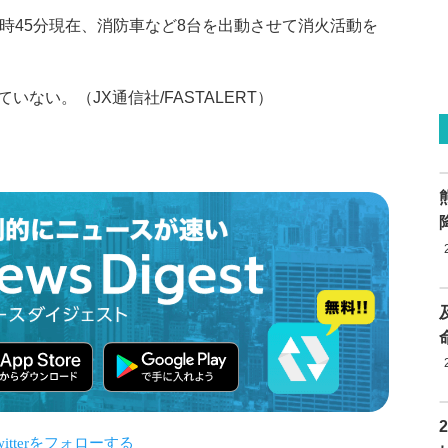
時45分現在、消防車など8台を出動させて消火活動を
ない。（JX通信社/FASTALERT）