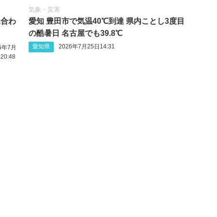
気象・災害
見合わ
愛知 豊田市で気温40℃到達 県内ことし3度目
の酷暑日 名古屋でも39.8℃
愛知県
2026年7月25日14:31
26年7月
20:48