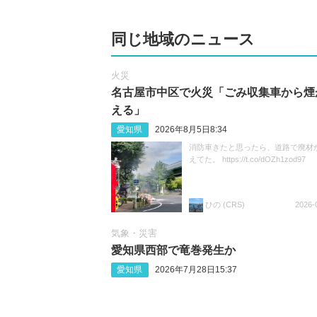
同じ地域のニュース
火災
名古屋市中区で火災「ごみ収集車から煙
える」
愛知県
2026年8月5日8:34
消防車きたと思ったら、道路で廃材
えてた。 https://t.co/dOZh1zod97
ひの (CRS)
2026-
気象・災害
愛知県西部で竜巻発生か
愛知県
2026年7月28日15:37