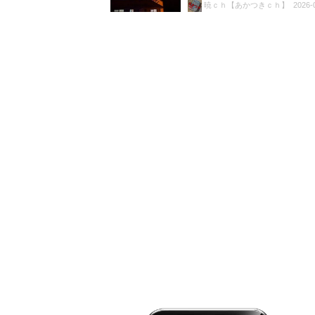
暁ｃｈ【あかつきｃｈ】
2026-