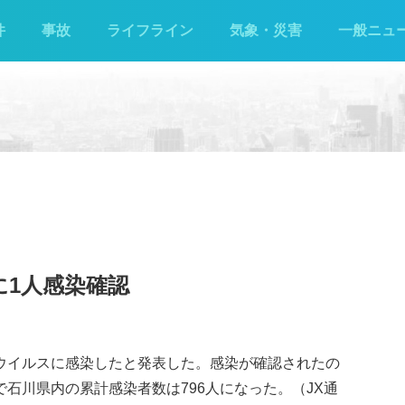
件
事故
ライフライン
気象・災害
一般ニュ
に1人感染確認
ナウイルスに感染したと発表した。感染が確認されたの
で石川県内の累計感染者数は796人になった。（JX通