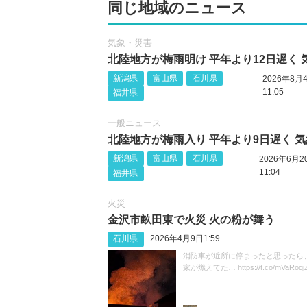
同じ地域のニュース
気象・災害
北陸地方が梅雨明け 平年より12日遅く 
新潟県
富山県
石川県
2026年8月
11:05
福井県
一般ニュース
北陸地方が梅雨入り 平年より9日遅く 
新潟県
富山県
石川県
2026年6月2
11:04
福井県
火災
金沢市畝田東で火災 火の粉が舞う
石川県
2026年4月9日1:59
消防車が近所に停まったと思ったら
家が燃えてた… https://t.co/mVaRoqj