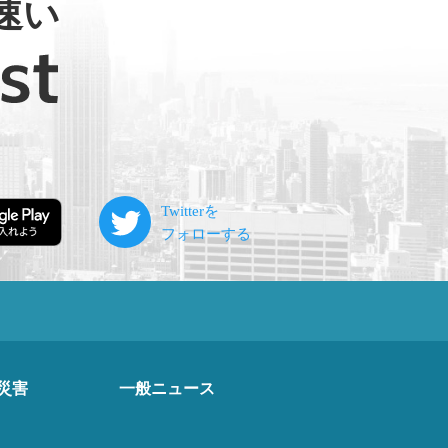
速い
災害
一般ニュース