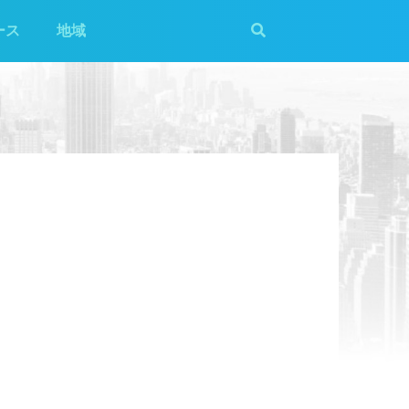
ース
地域