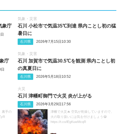
気象・災害
気象庁
石川 小松市で気温35℃到達 県内ことし初の猛
暑日に
4日
石川県
2026年7月15日10:30
気象・災害
気象庁
石川 加賀市で気温30.5℃を観測 県内ことし初
の真夏日に
0日
石川県
2026年5月18日10:52
火災
石川 津幡町御門で火災 炎が上がる
石川県
2026年3月29日17:56
、裏手の
津幡で火災🔥 空気が乾燥していますので、
ZyR
火の取り扱いには気を付けましょう😭
https://t.co/lEgKuwMcqR