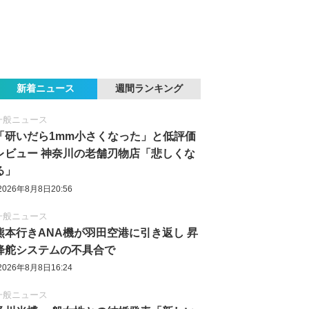
新着ニュース
週間ランキング
一般ニュース
「研いだら1mm小さくなった」と低評価
レビュー 神奈川の老舗刃物店「悲しくな
る」
2026年8月8日20:56
一般ニュース
熊本行きANA機が羽田空港に引き返し 昇
降舵システムの不具合で
2026年8月8日16:24
一般ニュース