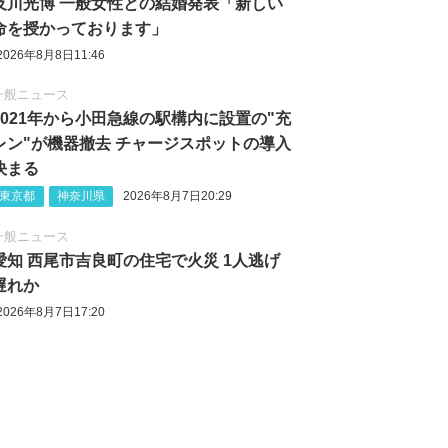
及川光博 一般女性との結婚発表「新しい
命を授かっております」
2026年8月8日11:46
一般ニュース
2021年から小田急線の駅構内に設置の"充
レン"が機器撤去 チャージスポットの導入
決まる
東京都
神奈川県
2026年8月7日20:29
一般ニュース
愛知 西尾市吉良町の住宅で火災 1人逃げ
遅れか
2026年8月7日17:20